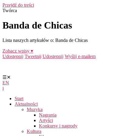
Przejdź do treści
Twórca
Banda de Chicas
Lista naszych artykułów o: Banda de Chicas
Zobacz wpisy ▾
Udostępnij
Tweetnij
Udostępnij
Wyślij e-mailem
☰
✕
EN
i
Start
Aktualności
Muzyka
Nagrania
Artyści
Konkursy i nagrody
Kultura