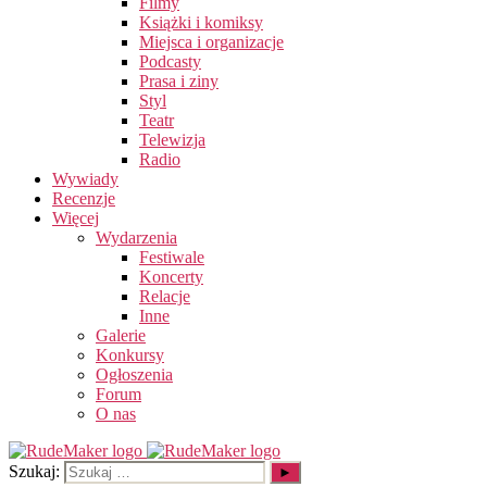
Filmy
Książki i komiksy
Miejsca i organizacje
Podcasty
Prasa i ziny
Styl
Teatr
Telewizja
Radio
Wywiady
Recenzje
Więcej
Wydarzenia
Festiwale
Koncerty
Relacje
Inne
Galerie
Konkursy
Ogłoszenia
Forum
O nas
Szukaj: