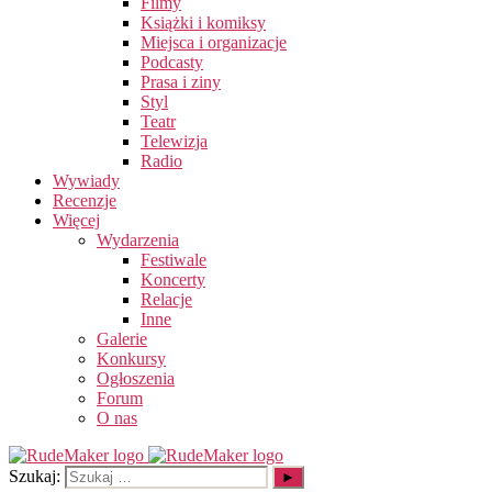
Filmy
Książki i komiksy
Miejsca i organizacje
Podcasty
Prasa i ziny
Styl
Teatr
Telewizja
Radio
Wywiady
Recenzje
Więcej
Wydarzenia
Festiwale
Koncerty
Relacje
Inne
Galerie
Konkursy
Ogłoszenia
Forum
O nas
Szukaj: