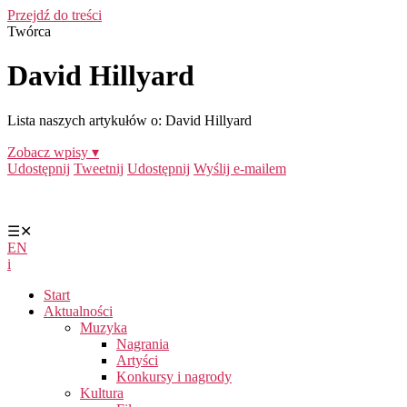
Przejdź do treści
Twórca
David Hillyard
Lista naszych artykułów o: David Hillyard
Zobacz wpisy ▾
Udostępnij
Tweetnij
Udostępnij
Wyślij e-mailem
☰
✕
EN
i
Start
Aktualności
Muzyka
Nagrania
Artyści
Konkursy i nagrody
Kultura