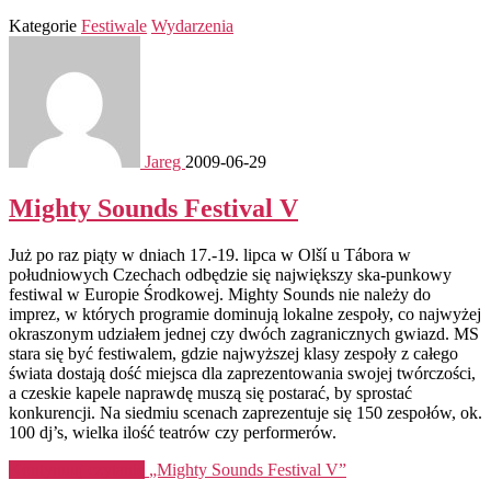
Kategorie
Festiwale
Wydarzenia
Jareg
2009-06-29
Mighty Sounds Festival V
Już po raz piąty w dniach 17.-19. lipca w Olší u Tábora w
południowych Czechach odbędzie się największy ska-punkowy
festiwal w Europie Środkowej. Mighty Sounds nie należy do
imprez, w których programie dominują lokalne zespoły, co najwyżej
okraszonym udziałem jednej czy dwóch zagranicznych gwiazd. MS
stara się być festiwalem, gdzie najwyższej klasy zespoły z całego
świata dostają dość miejsca dla zaprezentowania swojej twórczości,
a czeskie kapele naprawdę muszą się postarać, by sprostać
konkurencji. Na siedmiu scenach zaprezentuje się 150 zespołów, ok.
100 dj’s, wielka ilość teatrów czy performerów.
Kontynuuj czytanie
„Mighty Sounds Festival V”