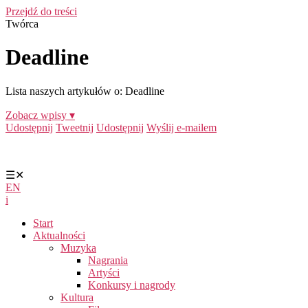
Przejdź do treści
Twórca
Deadline
Lista naszych artykułów o: Deadline
Zobacz wpisy ▾
Udostępnij
Tweetnij
Udostępnij
Wyślij e-mailem
☰
✕
EN
i
Start
Aktualności
Muzyka
Nagrania
Artyści
Konkursy i nagrody
Kultura