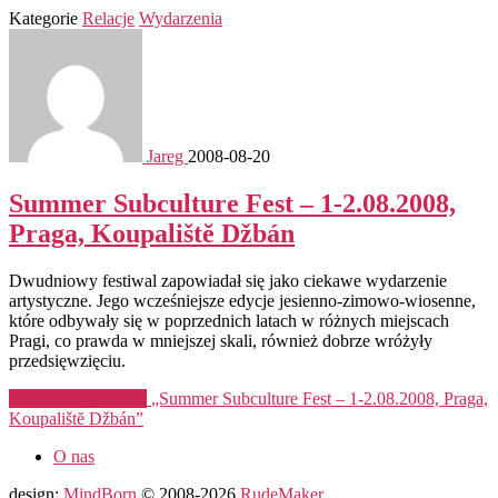
Kategorie
Relacje
Wydarzenia
Jareg
2008-08-20
Summer Subculture Fest – 1-2.08.2008,
Praga, Koupalištĕ Džbán
Dwudniowy festiwal zapowiadał się jako ciekawe wydarzenie
artystyczne. Jego wcześniejsze edycje jesienno-zimowo-wiosenne,
które odbywały się w poprzednich latach w różnych miejscach
Pragi, co prawda w mniejszej skali, również dobrze wróżyły
przedsięwzięciu.
Kontynuuj czytanie
„Summer Subculture Fest – 1-2.08.2008, Praga,
Koupalištĕ Džbán”
O nas
design:
MindBorn
© 2008-2026
RudeMaker