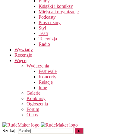
Filmy
Książki i komiksy
Miejsca i organizacje
Podcasty
Prasa i ziny
Styl
Teatr
Telewizja
Radio
Wywiady
Recenzje
Więcej
Wydarzenia
Festiwale
Koncerty
Relacje
Inne
Galerie
Konkursy
Ogłoszenia
Forum
O nas
Szukaj: