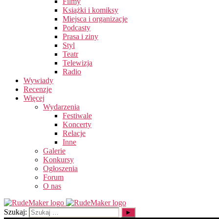
Filmy
Książki i komiksy
Miejsca i organizacje
Podcasty
Prasa i ziny
Styl
Teatr
Telewizja
Radio
Wywiady
Recenzje
Więcej
Wydarzenia
Festiwale
Koncerty
Relacje
Inne
Galerie
Konkursy
Ogłoszenia
Forum
O nas
Szukaj: