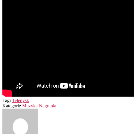
Tagi
Teledysk
Kategorie
Muzyka
Nagrania