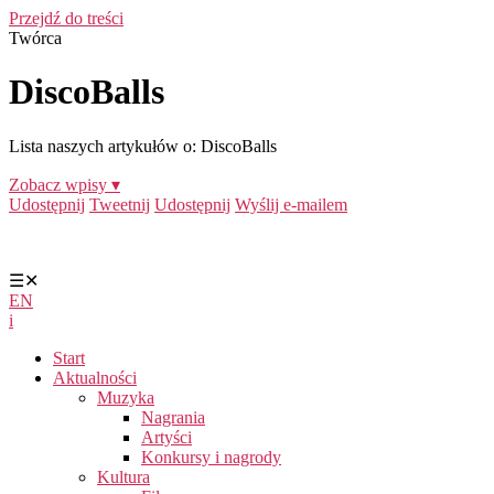
Przejdź do treści
Twórca
DiscoBalls
Lista naszych artykułów o: DiscoBalls
Zobacz wpisy ▾
Udostępnij
Tweetnij
Udostępnij
Wyślij e-mailem
☰
✕
EN
i
Start
Aktualności
Muzyka
Nagrania
Artyści
Konkursy i nagrody
Kultura