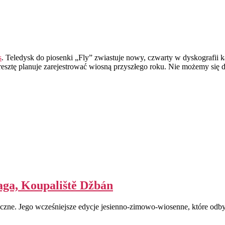
s
. Teledysk do piosenki „Fly” zwiastuje nowy, czwarty w dyskografii k
resztę planuje zarejestrować wiosną przyszłego roku. Nie możemy się 
aga, Koupalištĕ Džbán
czne. Jego wcześniejsze edycje jesienno-zimowo-wiosenne, które odby