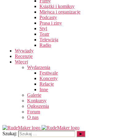
Filmy
Książki i komiksy
Miejsca i organizacje
Podcasty
Prasa i ziny
Styl
Teatr
Telewizja
Radio
Wywiady
Recenzje
Więcej
Wydarzenia
Festiwale
Koncerty
Relacje
Inne
Galerie
Konkursy
Ogłoszenia
Forum
O nas
Szukaj: