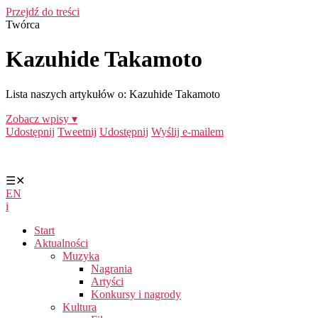
Przejdź do treści
Twórca
Kazuhide Takamoto
Lista naszych artykułów o: Kazuhide Takamoto
Zobacz wpisy ▾
Udostępnij
Tweetnij
Udostępnij
Wyślij e-mailem
☰
✕
EN
i
Start
Aktualności
Muzyka
Nagrania
Artyści
Konkursy i nagrody
Kultura