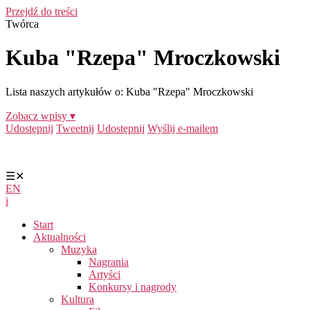
Przejdź do treści
Twórca
Kuba "Rzepa" Mroczkowski
Lista naszych artykułów o: Kuba "Rzepa" Mroczkowski
Zobacz wpisy ▾
Udostępnij
Tweetnij
Udostępnij
Wyślij e-mailem
☰
✕
EN
i
Start
Aktualności
Muzyka
Nagrania
Artyści
Konkursy i nagrody
Kultura