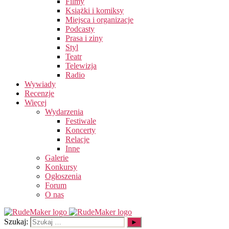
Filmy
Książki i komiksy
Miejsca i organizacje
Podcasty
Prasa i ziny
Styl
Teatr
Telewizja
Radio
Wywiady
Recenzje
Więcej
Wydarzenia
Festiwale
Koncerty
Relacje
Inne
Galerie
Konkursy
Ogłoszenia
Forum
O nas
Szukaj: