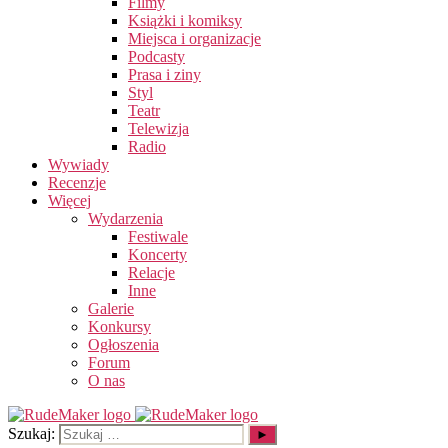
Filmy
Książki i komiksy
Miejsca i organizacje
Podcasty
Prasa i ziny
Styl
Teatr
Telewizja
Radio
Wywiady
Recenzje
Więcej
Wydarzenia
Festiwale
Koncerty
Relacje
Inne
Galerie
Konkursy
Ogłoszenia
Forum
O nas
Szukaj: