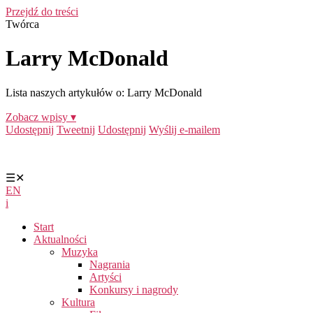
Przejdź do treści
Twórca
Larry McDonald
Lista naszych artykułów o: Larry McDonald
Zobacz wpisy ▾
Udostępnij
Tweetnij
Udostępnij
Wyślij e-mailem
☰
✕
EN
i
Start
Aktualności
Muzyka
Nagrania
Artyści
Konkursy i nagrody
Kultura