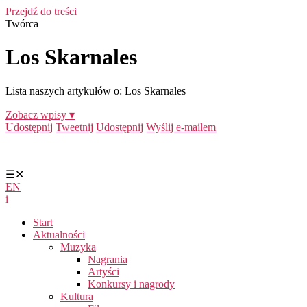
Przejdź do treści
Twórca
Los Skarnales
Lista naszych artykułów o: Los Skarnales
Zobacz wpisy ▾
Udostępnij
Tweetnij
Udostępnij
Wyślij e-mailem
☰
✕
EN
i
Start
Aktualności
Muzyka
Nagrania
Artyści
Konkursy i nagrody
Kultura