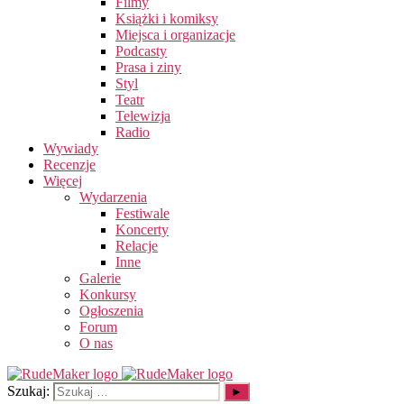
Filmy
Książki i komiksy
Miejsca i organizacje
Podcasty
Prasa i ziny
Styl
Teatr
Telewizja
Radio
Wywiady
Recenzje
Więcej
Wydarzenia
Festiwale
Koncerty
Relacje
Inne
Galerie
Konkursy
Ogłoszenia
Forum
O nas
Szukaj: