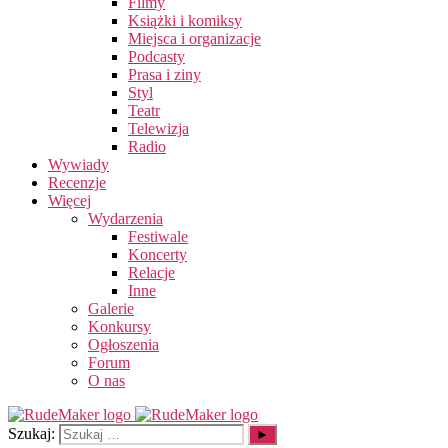
Filmy
Książki i komiksy
Miejsca i organizacje
Podcasty
Prasa i ziny
Styl
Teatr
Telewizja
Radio
Wywiady
Recenzje
Więcej
Wydarzenia
Festiwale
Koncerty
Relacje
Inne
Galerie
Konkursy
Ogłoszenia
Forum
O nas
Szukaj: