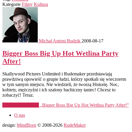
Kategorie
Filmy
Kultura
Michał Antoni Budzik
2008-08-17
Bigger Boss Big Up Hot Wetlina Party
After!
Skallywood Pictures Unlimited i Rudemaker przedstawiają
prawdziwą opowieść o grupie ludzi, którzy spotkali się wieczorem
w tym samym miejscu. Nie wiedzieli, że tworzą Historię. Noc,
kobiety, mężczyźni i ich szalony bachiczny taniec! Chcesz to
zobaczyć! Teraz.
Kontynuuj czytanie
„Bigger Boss Big Up Hot Wetlina Party After!”
O nas
design:
MindBorn
© 2008-2026
RudeMaker