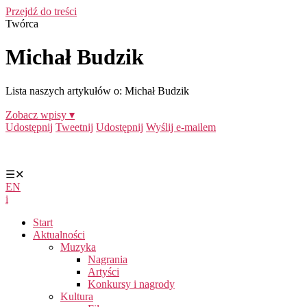
Przejdź do treści
Twórca
Michał Budzik
Lista naszych artykułów o: Michał Budzik
Zobacz wpisy ▾
Udostępnij
Tweetnij
Udostępnij
Wyślij e-mailem
☰
✕
EN
i
Start
Aktualności
Muzyka
Nagrania
Artyści
Konkursy i nagrody
Kultura