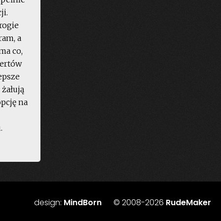
ji.
rogie
ram, a
 ma co,
certów
lepsze
 żałują
opcję na
.
ka
bano,
spa
.06.2008,
design:
MindBorn
© 2008-2026
RudeMaker
ocław,