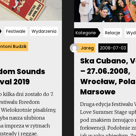
Festiwale
Wydarzenia
Kategorie
Relacje
Wyd
ntoni Budzik
Jareg
2008-07-03
Ska Cubano, 
– 27.06.2008,
dom Sounds
Wrocław, Pola
val 2019
Marsowe
o kilka dni zostało do 7.
festiwalu Freedom
Druga edycja festiwalu
 Wielokrotnie pisaliśmy,
Love Summer Stage upł
hyba nasza ulubiona
pod znakiem żenująco n
na impreza w rytmach
frekwencji. Podobnie z
ksteady i reggae.
jak w roku ubiegłym. Z