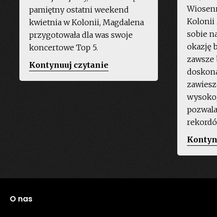
Wiosenn
pamiętny ostatni weekend
Kolonii
kwietnia w Kolonii, Magdalena
sobie n
przygotowała dla was swoje
okazję b
koncertowe Top 5.
zawsze 
„Top
Kontynuuj czytanie
doskona
5
zawiesz
koncertów
wysoko,
na
pozwala
Freedom
rekordó
Sounds
Kontyn
2019”
O nas