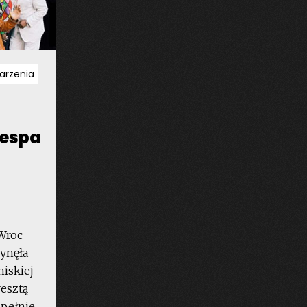
arzenia
Vespa
 Wroc
ynęła
iskiej
resztą
upełnie