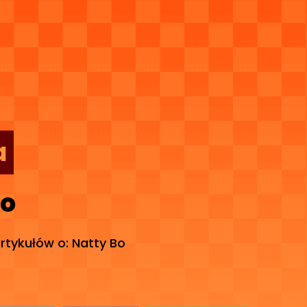
a
Bo
artykułów o: Natty Bo