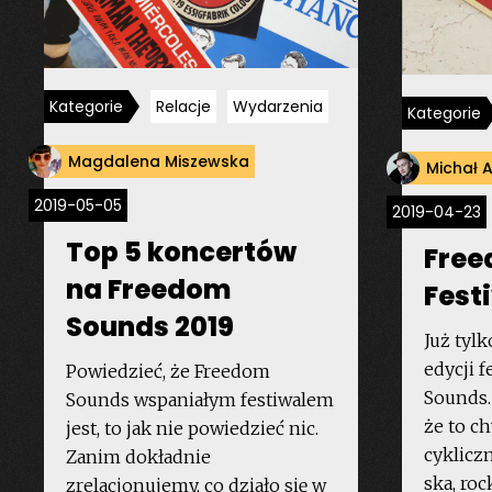
Kategorie
Relacje
Wydarzenia
Kategorie
Magdalena Miszewska
Michał A
2019-05-05
2019-04-23
Top 5 koncertów
Free
na Freedom
Festi
Sounds 2019
Już tylk
edycji 
Powiedzieć, że Freedom
Sounds.
Sounds wspaniałym festiwalem
że to c
jest, to jak nie powiedzieć nic.
cyklicz
Zanim dokładnie
ska, roc
zrelacjonujemy, co działo się w