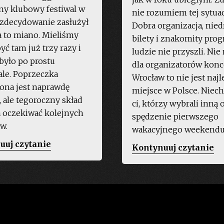
y klubowy festiwal w
nie rozumiem tej sytuac
 zdecydowanie zasłużył
Dobra organizacja, nied
a to miano. Mieliśmy
bilety i znakomity prog
yć tam już trzy razy i
ludzie nie przyszli. Nie
było po prostu
dla organizatorów kon
le. Poprzeczka
Wrocław to nie jest naj
ona jest naprawdę
miejsce w Polsce. Niech
 ale tegoroczny skład
ci, którzy wybrali inną 
 oczekiwać kolejnych
spędzenie pierwszego
w.
wakacyjnego weekendu
„Freedom
uuj czytanie
„S
Kontynuuj czytanie
Sounds
Cu
Festival
Ve
2019”
–
27
Wr