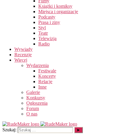
Filmy
Książki i komiksy
Miejsca i organizacje
Podcasty
Prasa i ziny
Styl
Teatr
Telewizja
Radio
Wywiady
Recenzje
Więcej
Wydarzenia
Festiwale
Koncerty
Relacje
Inne
Galerie
Konkursy
Ogłoszenia
Forum
O nas
Szukaj: