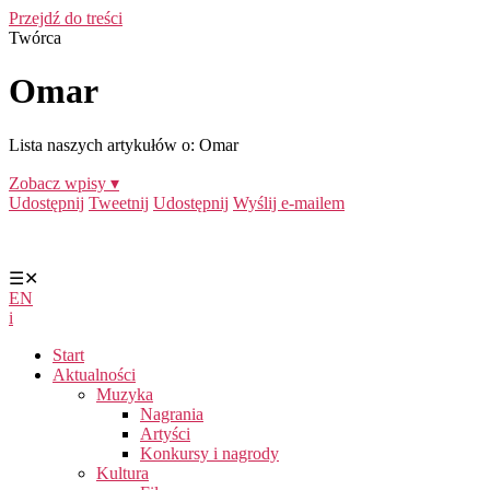
Przejdź do treści
Twórca
Omar
Lista naszych artykułów o: Omar
Zobacz wpisy ▾
Udostępnij
Tweetnij
Udostępnij
Wyślij e-mailem
☰
✕
EN
i
Start
Aktualności
Muzyka
Nagrania
Artyści
Konkursy i nagrody
Kultura