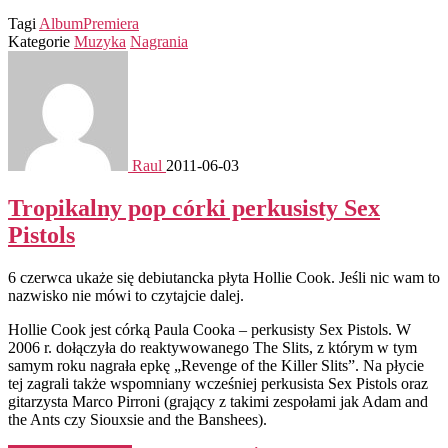
Tagi
Album
Premiera
Kategorie
Muzyka
Nagrania
Raul
2011-06-03
Tropikalny pop córki perkusisty Sex
Pistols
6 czerwca ukaże się debiutancka płyta Hollie Cook. Jeśli nic wam to
nazwisko nie mówi to czytajcie dalej.
Hollie Cook jest córką Paula Cooka – perkusisty Sex Pistols. W
2006 r. dołączyła do reaktywowanego The Slits, z którym w tym
samym roku nagrała epkę „Revenge of the Killer Slits”. Na płycie
tej zagrali także wspomniany wcześniej perkusista Sex Pistols oraz
gitarzysta Marco Pirroni (grający z takimi zespołami jak Adam and
the Ants czy Siouxsie and the Banshees).