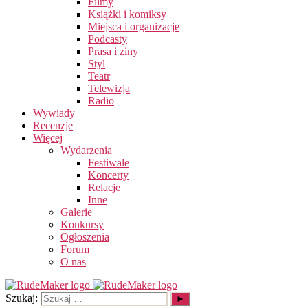
Filmy
Książki i komiksy
Miejsca i organizacje
Podcasty
Prasa i ziny
Styl
Teatr
Telewizja
Radio
Wywiady
Recenzje
Więcej
Wydarzenia
Festiwale
Koncerty
Relacje
Inne
Galerie
Konkursy
Ogłoszenia
Forum
O nas
Szukaj: