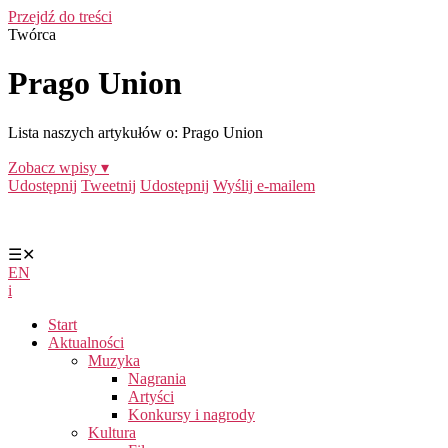
Przejdź do treści
Twórca
Prago Union
Lista naszych artykułów o: Prago Union
Zobacz wpisy ▾
Udostępnij
Tweetnij
Udostępnij
Wyślij e-mailem
☰
✕
EN
i
Start
Aktualności
Muzyka
Nagrania
Artyści
Konkursy i nagrody
Kultura