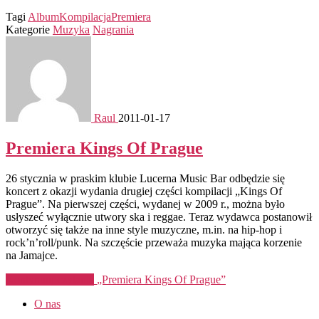
Tagi
Album
Kompilacja
Premiera
Kategorie
Muzyka
Nagrania
Raul
2011-01-17
Premiera Kings Of Prague
26 stycznia w praskim klubie Lucerna Music Bar odbędzie się
koncert z okazji wydania drugiej części kompilacji „Kings Of
Prague”. Na pierwszej części, wydanej w 2009 r., można było
usłyszeć wyłącznie utwory ska i reggae. Teraz wydawca postanowił
otworzyć się także na inne style muzyczne, m.in. na hip-hop i
rock’n’roll/punk. Na szczęście przeważa muzyka mająca korzenie
na Jamajce.
Kontynuuj czytanie
„Premiera Kings Of Prague”
O nas