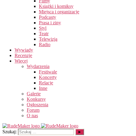
Filmy
Książki i komiksy
Miejsca i organizacje
Podcasty
Prasa i ziny
Styl
Teatr
Telewizja
Radio
Wywiady
Recenzje
Więcej
Wydarzenia
Festiwale
Koncerty
Relacje
Inne
Galerie
Konkursy
Ogłoszenia
Forum
O nas
Szukaj: