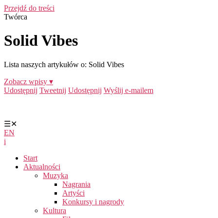
Przejdź do treści
Twórca
Solid Vibes
Lista naszych artykułów o: Solid Vibes
Zobacz wpisy ▾
Udostępnij
Tweetnij
Udostępnij
Wyślij e-mailem
☰
✕
EN
i
Start
Aktualności
Muzyka
Nagrania
Artyści
Konkursy i nagrody
Kultura