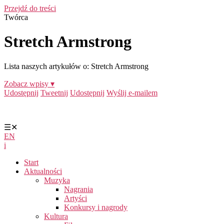
Przejdź do treści
Twórca
Stretch Armstrong
Lista naszych artykułów o: Stretch Armstrong
Zobacz wpisy ▾
Udostępnij
Tweetnij
Udostępnij
Wyślij e-mailem
☰
✕
EN
i
Start
Aktualności
Muzyka
Nagrania
Artyści
Konkursy i nagrody
Kultura