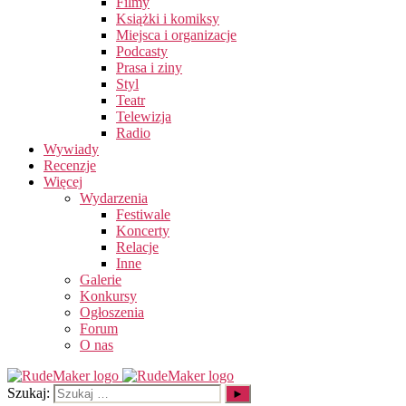
Filmy
Książki i komiksy
Miejsca i organizacje
Podcasty
Prasa i ziny
Styl
Teatr
Telewizja
Radio
Wywiady
Recenzje
Więcej
Wydarzenia
Festiwale
Koncerty
Relacje
Inne
Galerie
Konkursy
Ogłoszenia
Forum
O nas
Szukaj: