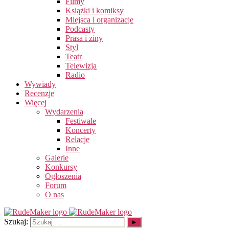
Filmy
Książki i komiksy
Miejsca i organizacje
Podcasty
Prasa i ziny
Styl
Teatr
Telewizja
Radio
Wywiady
Recenzje
Więcej
Wydarzenia
Festiwale
Koncerty
Relacje
Inne
Galerie
Konkursy
Ogłoszenia
Forum
O nas
Szukaj: