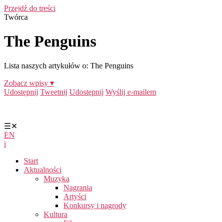
Przejdź do treści
Twórca
The Penguins
Lista naszych artykułów o: The Penguins
Zobacz wpisy ▾
Udostępnij
Tweetnij
Udostępnij
Wyślij e-mailem
☰
✕
EN
i
Start
Aktualności
Muzyka
Nagrania
Artyści
Konkursy i nagrody
Kultura