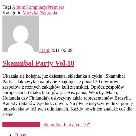
Tagi
Album
Kompilacja
Premiera
Kategorie
Muzyka
Nagrania
Raul
2011-06-09
Skannibal Party Vol.10
Ukazała się kolejna, już dziesiąta, składanka z cyklu „Skannibal
Party”. Jak zwykle na płycie znajduje się ponad 20 utworów
zespołów z różnych zakątków kuli ziemskiej. Oprócz zespołów
europejskich (z takich krajów jak Hiszpania, Włochy, Malta,
Holandia czy Finlandia), usłyszymy także reprezentantów Brazylii,
Kanady i Stanów Zjednoczonych. Na płycie usłyszymy dużą porcję
muzyki ska w różnych odmianach. Każdy powinien znaleźć coś dla
siebie.
Kontynuuj czytanie
„Skannibal Party Vol.10”
O nas