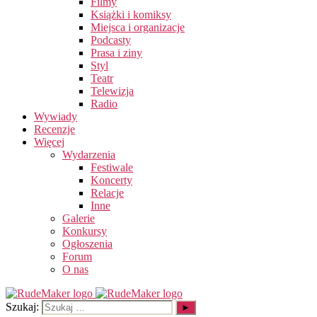
Filmy
Książki i komiksy
Miejsca i organizacje
Podcasty
Prasa i ziny
Styl
Teatr
Telewizja
Radio
Wywiady
Recenzje
Więcej
Wydarzenia
Festiwale
Koncerty
Relacje
Inne
Galerie
Konkursy
Ogłoszenia
Forum
O nas
Szukaj: