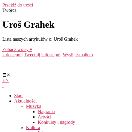
Przejdź do treści
Twórca
Uroš Grahek
Lista naszych artykułów o: Uroš Grahek
Zobacz wpisy ▾
Udostępnij
Tweetnij
Udostępnij
Wyślij e-mailem
☰
✕
EN
i
Start
Aktualności
Muzyka
Nagrania
Artyści
Konkursy i nagrody
Kultura