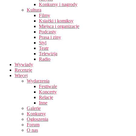
Konkursy i nagrody
Kultura
Filmy
Książki i komiksy
Miejsca i organizacje
Podcasty
Prasa i ziny
Styl
Teatr
Telewizja
Radio
Wywiady
Recenzje
Więcej
Wydarzenia
Festiwale
Koncerty
Relacje
Inne
Galerie
Konkursy
Ogłoszenia
Forum
O nas