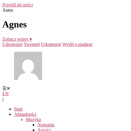
Przejdź do treści
Autor
Agnes
Zobacz wpisy ▾
Udostępnij
Tweetnij
Udostępnij
Wyślij e-mailem
☰
✕
EN
i
Start
Aktualności
Muzyka
Nagrania
Artyści