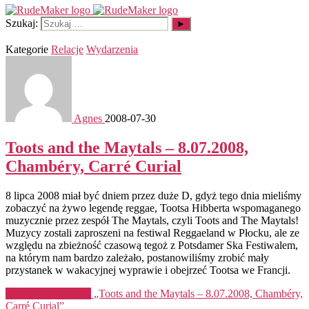
Szukaj:
Kategorie
Relacje
Wydarzenia
Agnes
2008-07-30
Toots and the Maytals – 8.07.2008,
Chambéry, Carré Curial
8 lipca 2008 miał być dniem przez duże D, gdyż tego dnia mieliśmy
zobaczyć na żywo legendę reggae, Tootsa Hibberta wspomaganego
muzycznie przez zespół The Maytals, czyli Toots and The Maytals!
Muzycy zostali zaproszeni na festiwal Reggaeland w Płocku, ale ze
względu na zbieżność czasową tegoż z Potsdamer Ska Festiwalem,
na którym nam bardzo zależało, postanowiliśmy zrobić mały
przystanek w wakacyjnej wyprawie i obejrzeć Tootsa we Francji.
Kontynuuj czytanie
„Toots and the Maytals – 8.07.2008, Chambéry,
Carré Curial”