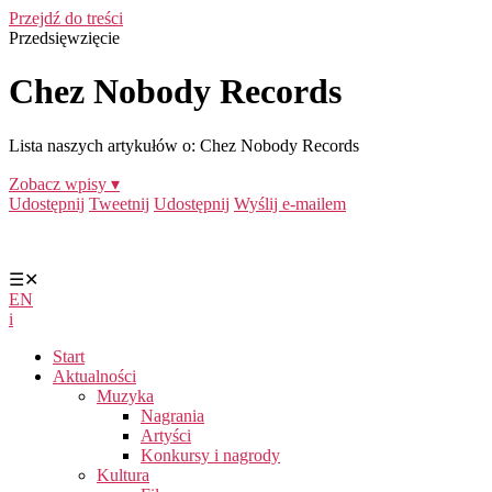
Przejdź do treści
Przedsięwzięcie
Chez Nobody Records
Lista naszych artykułów o: Chez Nobody Records
Zobacz wpisy ▾
Udostępnij
Tweetnij
Udostępnij
Wyślij e-mailem
☰
✕
EN
i
Start
Aktualności
Muzyka
Nagrania
Artyści
Konkursy i nagrody
Kultura