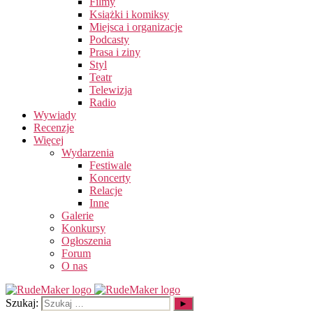
Filmy
Książki i komiksy
Miejsca i organizacje
Podcasty
Prasa i ziny
Styl
Teatr
Telewizja
Radio
Wywiady
Recenzje
Więcej
Wydarzenia
Festiwale
Koncerty
Relacje
Inne
Galerie
Konkursy
Ogłoszenia
Forum
O nas
Szukaj: