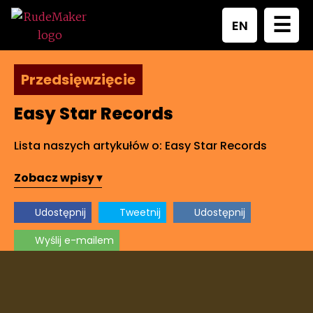
☰
EN
Przedsięwzięcie
Easy Star Records
Lista naszych artykułów o: Easy Star Records
Zobacz wpisy ▾
Udostępnij
Tweetnij
Udostępnij
Wyślij e-mailem