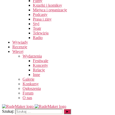
Filmy
Książki i komiksy
Miejsca i organizacje
Podcasty
Prasa i ziny
Styl
Teatr
Telewizja
Radio
Wywiady
Recenzje
Więcej
Wydarzenia
Festiwale
Koncerty
Relacje
Inne
Galerie
Konkursy
Ogłoszenia
Forum
O nas
Szukaj: