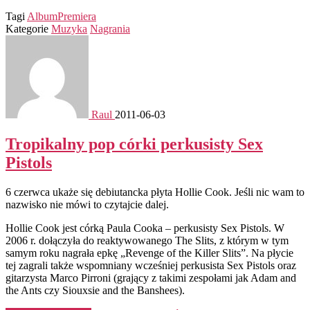
Tagi
Album
Premiera
Kategorie
Muzyka
Nagrania
Raul
2011-06-03
Tropikalny pop córki perkusisty Sex
Pistols
6 czerwca ukaże się debiutancka płyta Hollie Cook. Jeśli nic wam to
nazwisko nie mówi to czytajcie dalej.
Hollie Cook jest córką Paula Cooka – perkusisty Sex Pistols. W
2006 r. dołączyła do reaktywowanego The Slits, z którym w tym
samym roku nagrała epkę „Revenge of the Killer Slits”. Na płycie
tej zagrali także wspomniany wcześniej perkusista Sex Pistols oraz
gitarzysta Marco Pirroni (grający z takimi zespołami jak Adam and
the Ants czy Siouxsie and the Banshees).