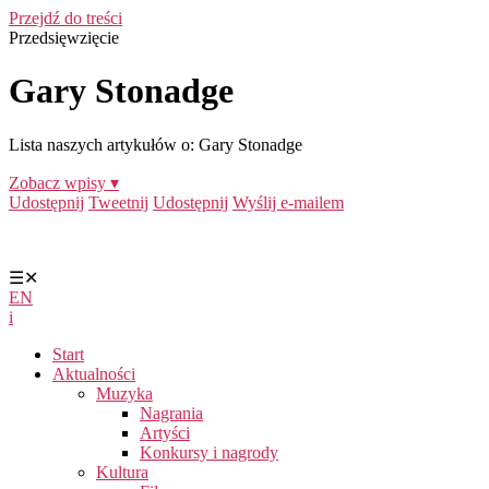
Przejdź do treści
Przedsięwzięcie
Gary Stonadge
Lista naszych artykułów o: Gary Stonadge
Zobacz wpisy ▾
Udostępnij
Tweetnij
Udostępnij
Wyślij e-mailem
☰
✕
EN
i
Start
Aktualności
Muzyka
Nagrania
Artyści
Konkursy i nagrody
Kultura