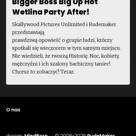
Bigger Boss Big Up Hot
Wetlina Party After!
Skallywood Pictures Unlimited i Rudemaker
przedstawiają
prawdziwą opowieść o grupie ludzi, którzy
spotkali się wieczorem w tym samym miejscu.
Nie wiedzieli, że tworzą Historię. Noc, kobiety,
mężczyźni i ich szalony bachiczny taniec!
Chcesz to zobaczyć! Teraz.
O nas
design:
MindBorn
© 2008-2026
RudeMaker