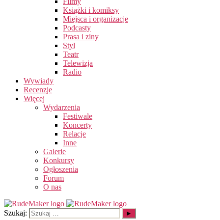
Filmy
Książki i komiksy
Miejsca i organizacje
Podcasty
Prasa i ziny
Styl
Teatr
Telewizja
Radio
Wywiady
Recenzje
Więcej
Wydarzenia
Festiwale
Koncerty
Relacje
Inne
Galerie
Konkursy
Ogłoszenia
Forum
O nas
Szukaj: