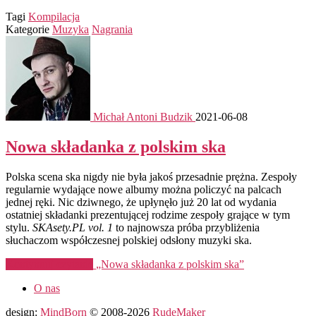
Tagi
Kompilacja
Kategorie
Muzyka
Nagrania
Michał Antoni Budzik
2021-06-08
Nowa składanka z polskim ska
Polska scena ska nigdy nie była jakoś przesadnie prężna. Zespoły
regularnie wydające nowe albumy można policzyć na palcach
jednej ręki. Nic dziwnego, że upłynęło już 20 lat od wydania
ostatniej składanki prezentującej rodzime zespoły grające w tym
stylu.
SKAsety.PL vol. 1
to najnowsza próba przybliżenia
słuchaczom współczesnej polskiej odsłony muzyki ska.
Kontynuuj czytanie
„Nowa składanka z polskim ska”
O nas
design:
MindBorn
© 2008-2026
RudeMaker