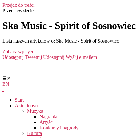
Przejdź do treści
Przedsięwzięcie
Ska Music - Spirit of Sosnowiec
Lista naszych artykułów o: Ska Music - Spirit of Sosnowiec
Zobacz wpisy ▾
Udostępnij
Tweetnij
Udostępnij
Wyślij e-mailem
☰
✕
EN
i
Start
Aktualności
Muzyka
Nagrania
Artyści
Konkursy i nagrody
Kultura