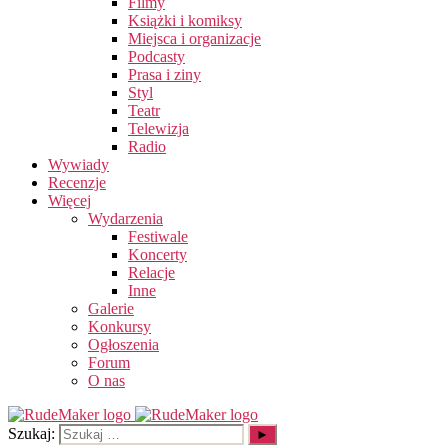
Filmy
Książki i komiksy
Miejsca i organizacje
Podcasty
Prasa i ziny
Styl
Teatr
Telewizja
Radio
Wywiady
Recenzje
Więcej
Wydarzenia
Festiwale
Koncerty
Relacje
Inne
Galerie
Konkursy
Ogłoszenia
Forum
O nas
Szukaj: