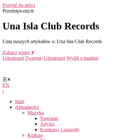
Przejdź do treści
Przedsięwzięcie
Una Isla Club Records
Lista naszych artykułów o: Una Isla Club Records
Zobacz wpisy ▾
Udostępnij
Tweetnij
Udostępnij
Wyślij e-mailem
☰
✕
EN
i
Start
Aktualności
Muzyka
Nagrania
Artyści
Konkursy i nagrody
Kultura