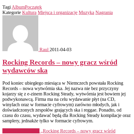
Tagi
Album
Początek
Kategorie
Kultura
Miejsca i organizacje
Muzyka
Nagrania
Raul
2011-04-03
Rocking Records – nowy gracz wśród
wydawców ska
Pod koniec ubiegłego miesiąca w Niemczech powstała Rocking
Records – nowa wytwórnia ska. Jej nazwa nie bez przyczyny
kojarzy się z e-zinem Rocking Steady, wytwórnia jest bowiem jej
podwykonawcą. Firma ma na celu wydawanie płyt (na CD,
winylach oraz w formacie cyfrowym) zarówno młodych, jak i
doświadczonych zespołów grających ska i reggae. Ponadto, od
czasu do czasu, wydawać będą dla Rocking Steady kompilacje oraz
samplery, jednakże tylko w formacie cyfrowym.
Kontynuuj czytanie
„Rocking Records – nowy gracz wśród