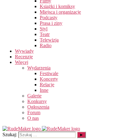
Filmy
Książki i komiksy
Miejsca i organizacje
Podcasty
Prasa i ziny
Styl
Teatr
Telewizja
Radio
Wywiady
Recenzje
Więcej
Wydarzenia
Festiwale
Koncerty
Relacje
Inne
Galerie
Konkursy
Ogłoszenia
Forum
O nas
Szukaj: