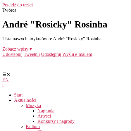
Przejdź do treści
Twórca
André "Rosicky" Rosinha
Lista naszych artykułów o: André "Rosicky" Rosinha
Zobacz wpisy ▾
Udostępnij
Tweetnij
Udostępnij
Wyślij e-mailem
☰
✕
EN
i
Start
Aktualności
Muzyka
Nagrania
Artyści
Konkursy i nagrody
Kultura