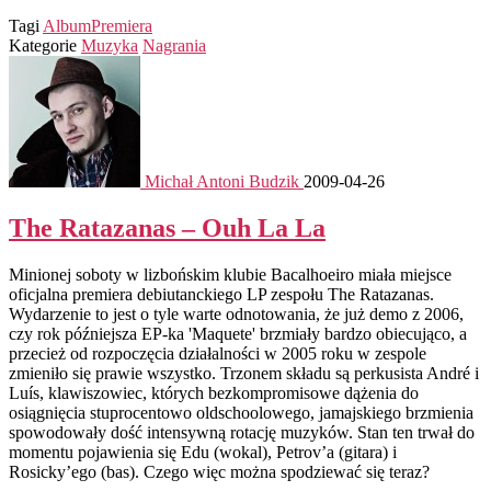
Tagi
Album
Premiera
Kategorie
Muzyka
Nagrania
Michał Antoni Budzik
2009-04-26
The Ratazanas – Ouh La La
Minionej soboty w lizbońskim klubie Bacalhoeiro miała miejsce
oficjalna premiera debiutanckiego LP zespołu The Ratazanas.
Wydarzenie to jest o tyle warte odnotowania, że już demo z 2006,
czy rok późniejsza EP-ka 'Maquete' brzmiały bardzo obiecująco, a
przecież od rozpoczęcia działalności w 2005 roku w zespole
zmieniło się prawie wszystko. Trzonem składu są perkusista André i
Luís, klawiszowiec, których bezkompromisowe dążenia do
osiągnięcia stuprocentowo oldschoolowego, jamajskiego brzmienia
spowodowały dość intensywną rotację muzyków. Stan ten trwał do
momentu pojawienia się Edu (wokal), Petrov’a (gitara) i
Rosicky’ego (bas). Czego więc można spodziewać się teraz?