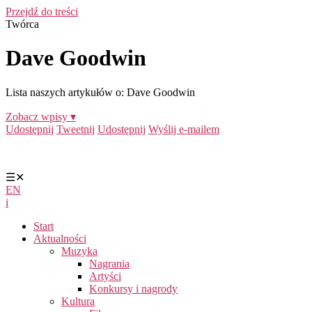
Przejdź do treści
Twórca
Dave Goodwin
Lista naszych artykułów o: Dave Goodwin
Zobacz wpisy ▾
Udostępnij
Tweetnij
Udostępnij
Wyślij e-mailem
☰
✕
EN
i
Start
Aktualności
Muzyka
Nagrania
Artyści
Konkursy i nagrody
Kultura