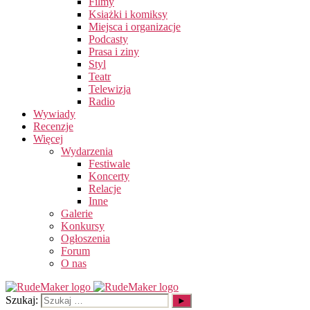
Filmy
Książki i komiksy
Miejsca i organizacje
Podcasty
Prasa i ziny
Styl
Teatr
Telewizja
Radio
Wywiady
Recenzje
Więcej
Wydarzenia
Festiwale
Koncerty
Relacje
Inne
Galerie
Konkursy
Ogłoszenia
Forum
O nas
Szukaj: