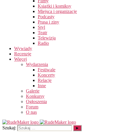
Filmy
Książki i komiksy
Miejsca i organizacje
Podcasty
Prasa i ziny
Styl
Teatr
Telewizja
Radio
Wywiady
Recenzje
Więcej
Wydarzenia
Festiwale
Koncerty
Relacje
Inne
Galerie
Konkursy
Ogłoszenia
Forum
O nas
Szukaj: