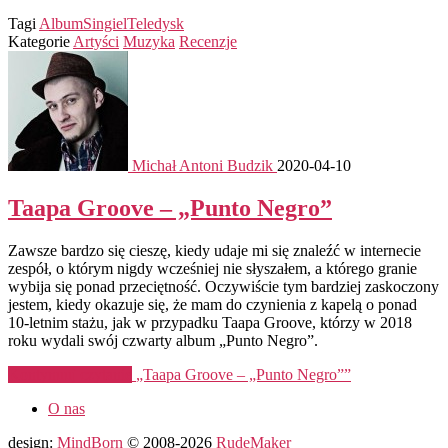
Tagi
Album
Singiel
Teledysk
Kategorie
Artyści
Muzyka
Recenzje
Michał Antoni Budzik
2020-04-10
Taapa Groove – „Punto Negro”
Zawsze bardzo się cieszę, kiedy udaje mi się znaleźć w internecie
zespół, o którym nigdy wcześniej nie słyszałem, a którego granie
wybija się ponad przeciętność. Oczywiście tym bardziej zaskoczony
jestem, kiedy okazuje się, że mam do czynienia z kapelą o ponad
10-letnim stażu, jak w przypadku Taapa Groove, którzy w 2018
roku wydali swój czwarty album „Punto Negro”.
Kontynuuj czytanie
„Taapa Groove – „Punto Negro””
O nas
design:
MindBorn
© 2008-2026
RudeMaker