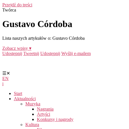
Przejdź do treści
Twórca
Gustavo Córdoba
Lista naszych artykułów o: Gustavo Córdoba
Zobacz wpisy ▾
Udostępnij
Tweetnij
Udostępnij
Wyślij e-mailem
☰
✕
EN
i
Start
Aktualności
Muzyka
Nagrania
Artyści
Konkursy i nagrody
Kultura