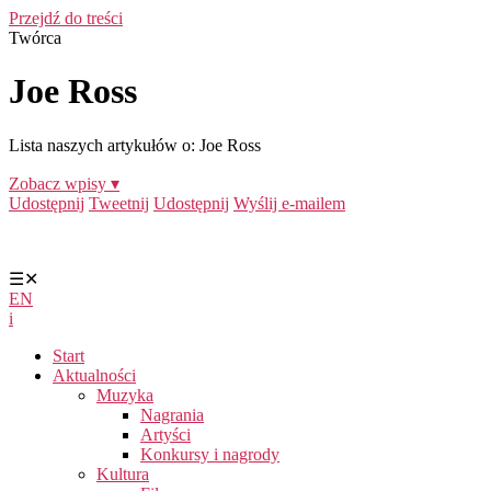
Przejdź do treści
Twórca
Joe Ross
Lista naszych artykułów o: Joe Ross
Zobacz wpisy ▾
Udostępnij
Tweetnij
Udostępnij
Wyślij e-mailem
☰
✕
EN
i
Start
Aktualności
Muzyka
Nagrania
Artyści
Konkursy i nagrody
Kultura