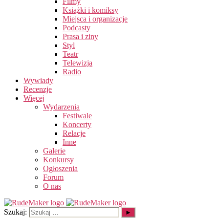
Filmy
Książki i komiksy
Miejsca i organizacje
Podcasty
Prasa i ziny
Styl
Teatr
Telewizja
Radio
Wywiady
Recenzje
Więcej
Wydarzenia
Festiwale
Koncerty
Relacje
Inne
Galerie
Konkursy
Ogłoszenia
Forum
O nas
Szukaj: