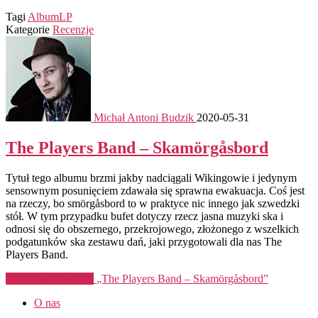
Tagi
Album
LP
Kategorie
Recenzje
Michał Antoni Budzik
2020-05-31
The Players Band – Skamörgåsbord
Tytuł tego albumu brzmi jakby nadciągali Wikingowie i jedynym
sensownym posunięciem zdawała się sprawna ewakuacja. Coś jest
na rzeczy, bo smörgåsbord to w praktyce nic innego jak szwedzki
stół. W tym przypadku bufet dotyczy rzecz jasna muzyki ska i
odnosi się do obszernego, przekrojowego, złożonego z wszelkich
podgatunków ska zestawu dań, jaki przygotowali dla nas The
Players Band.
Kontynuuj czytanie
„The Players Band – Skamörgåsbord”
O nas