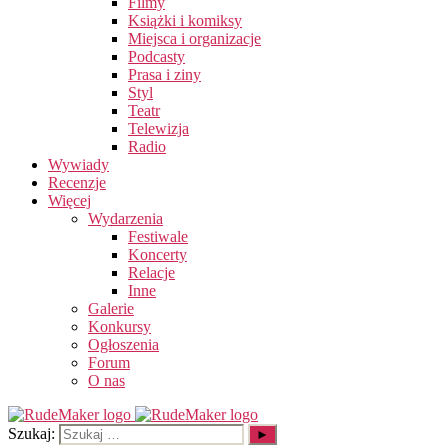
Filmy
Książki i komiksy
Miejsca i organizacje
Podcasty
Prasa i ziny
Styl
Teatr
Telewizja
Radio
Wywiady
Recenzje
Więcej
Wydarzenia
Festiwale
Koncerty
Relacje
Inne
Galerie
Konkursy
Ogłoszenia
Forum
O nas
Szukaj: