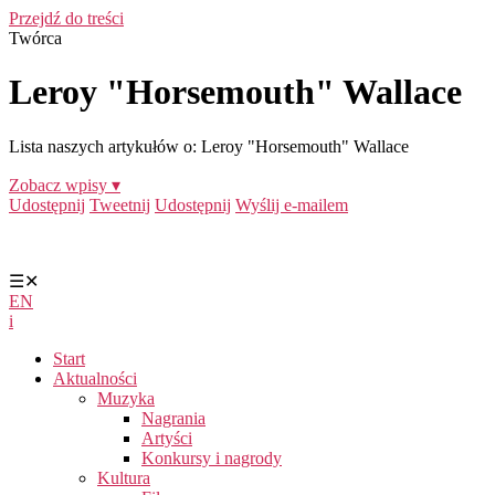
Przejdź do treści
Twórca
Leroy "Horsemouth" Wallace
Lista naszych artykułów o: Leroy "Horsemouth" Wallace
Zobacz wpisy ▾
Udostępnij
Tweetnij
Udostępnij
Wyślij e-mailem
☰
✕
EN
i
Start
Aktualności
Muzyka
Nagrania
Artyści
Konkursy i nagrody
Kultura