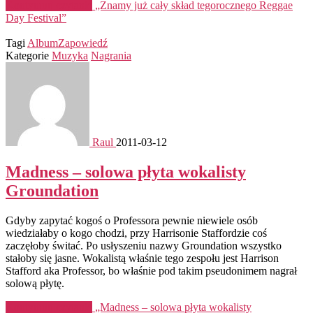
Kontynuuj czytanie
„Znamy już cały skład tegorocznego Reggae
Day Festival”
Tagi
Album
Zapowiedź
Kategorie
Muzyka
Nagrania
Raul
2011-03-12
Madness – solowa płyta wokalisty
Groundation
Gdyby zapytać kogoś o Professora pewnie niewiele osób
wiedziałaby o kogo chodzi, przy Harrisonie Staffordzie coś
zaczęłoby świtać. Po usłyszeniu nazwy Groundation wszystko
stałoby się jasne. Wokalistą właśnie tego zespołu jest Harrison
Stafford aka Professor, bo właśnie pod takim pseudonimem nagrał
solową płytę.
Kontynuuj czytanie
„Madness – solowa płyta wokalisty