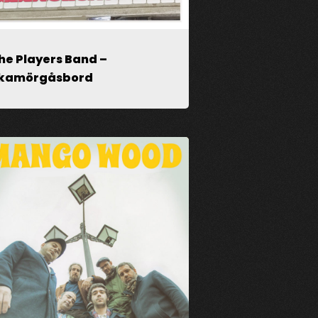
he Players Band –
kamörgåsbord