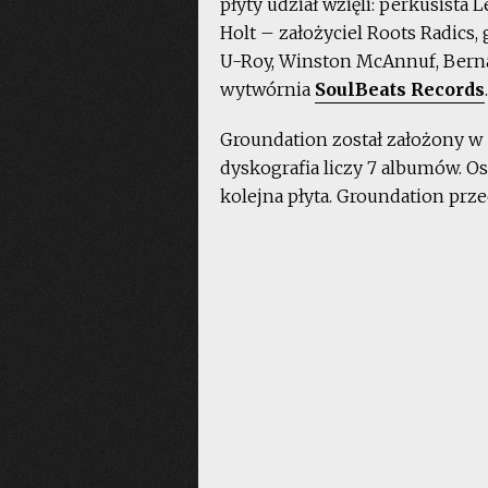
płyty udział wzięli: perkusista
Holt – założyciel Roots Radics,
U-Roy, Winston McAnnuf, Bernar
wytwórnia
SoulBeats Records
.
Groundation został założony w 1
dyskografia liczy 7 albumów. Ost
kolejna płyta. Groundation prz