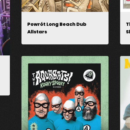
Powrót Long Beach Dub
T
Allstars
S
ądarce podczas pisania kolejnych komentarzy.