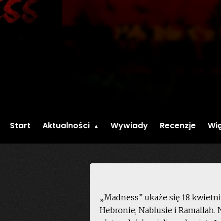
Start
Aktualności
Wywiady
Recenzje
Wię
„Madness” ukaże się 18 kwietni
Hebronie, Nablusie i Ramallah.