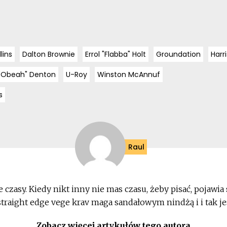
lins
Dalton Brownie
Errol "Flabba" Holt
Groundation
Harr
 "Obeah" Denton
U-Roy
Winston McAnnuf
s
Raul
e czasy. Kiedy nikt inny nie mas czasu, żeby pisać, pojawia
 straight edge vege krav maga sandałowym nindżą i i tak jes
Zobacz więcej artykułów tego autora