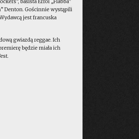
ckers”, basista Errol „Flabba”
h” Denton. Gościnnie wystąpili
 Wydawcą jest francuska
odową gwiazdą reggae. Ich
 premierę będzie miała ich
est.