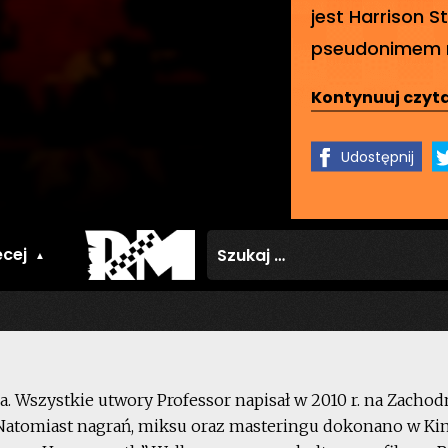
jest Harrison 
pseudonimem n
Kontynuuj czyta
Udostępnij
Szukaj:
cej
a. Wszystkie utwory Professor napisał w 2010 r. na Zach
 Natomiast nagrań, miksu oraz masteringu dokonano w Ki