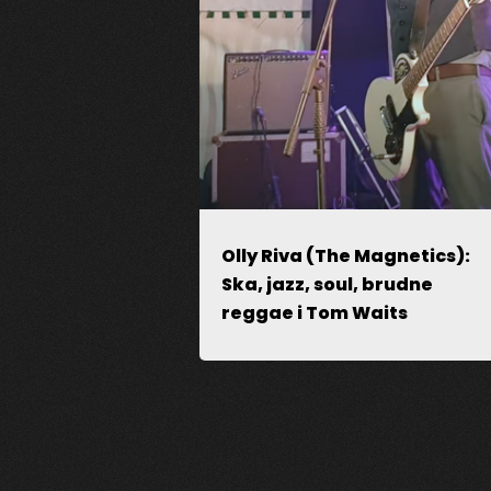
Olly Riva (The Magnetics):
Ska, jazz, soul, brudne
Zapamiętaj moje dane w przegl
reggae i Tom Waits