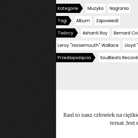
Kategorie
Muzyka
Nagrania
Tagi
Album
Zapowiedź
Twórcy
Ashanti Roy
Bernard Col
Leroy "Horsemouth" Wallace
Lloyd
Przedsięwzięcia
SoulBeats Record
Raul to nasz człowiek na ciężki
temat. Jest