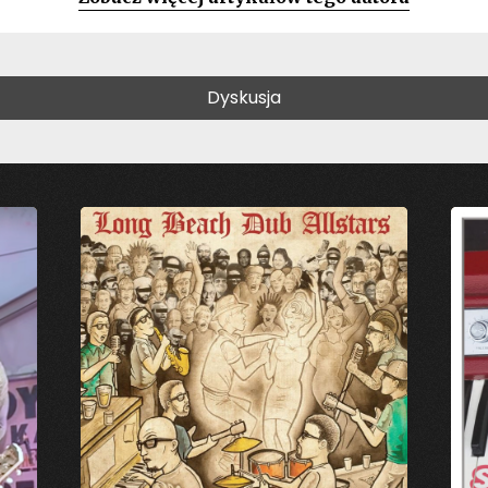
Dyskusja
likowany.
Pola, których wypełnienie jest wymagane, są oznac