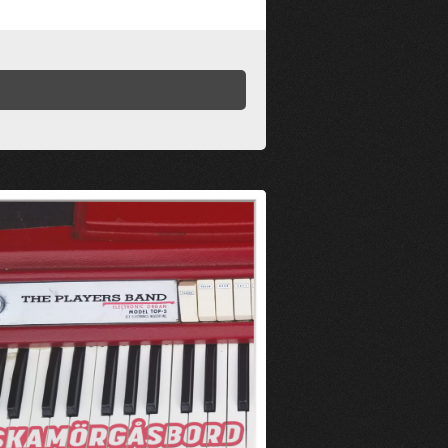
zone symbolem
*