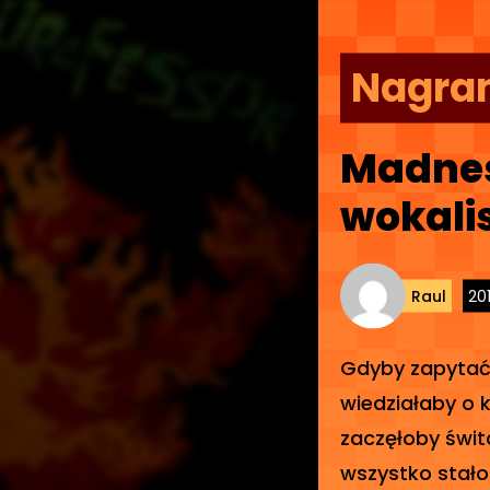
Nagra
Madnes
wokali
Raul
20
Gdyby zapytać 
wiedziałaby o k
zaczęłoby świt
wszystko stało