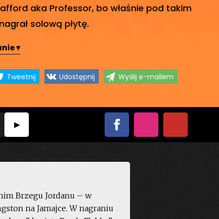
Stafford aka Professor, bo właśnie pod takim
agrał solową płytę.
nie ▾
Tweetnij
Udostępnij
Wyślij e-mailem
odnim Brzegu Jordanu – w
ngston na Jamajce. W nagraniu