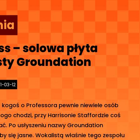
nia
s – solowa płyta
sty Groundation
11-03-12
kogoś o Professora pewnie niewiele osób
ogo chodzi, przy Harrisonie Staffordzie coś
ać. Po usłyszeniu nazwy Groundation
by się jasne. Wokalistą właśnie tego zespołu