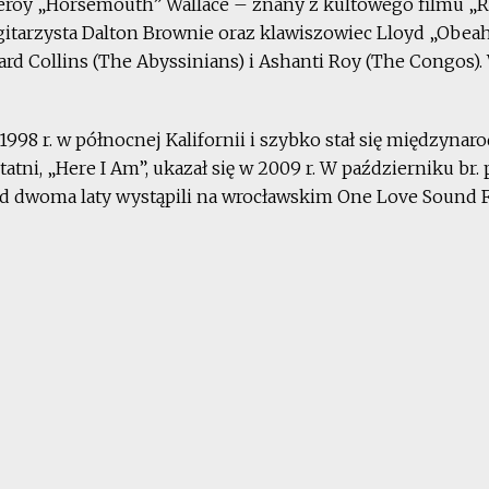
 Leroy „Horsemouth” Wallace – znany z kultowego filmu „Ro
 gitarzysta Dalton Brownie oraz klawiszowiec Lloyd „Obea
d Collins (The Abyssinians) i Ashanti Roy (The Congos).
998 r. w północnej Kalifornii i szybko stał się międzynar
atni, „Here I Am”, ukazał się w 2009 r. W październiku br.
ed dwoma laty wystąpili na wrocławskim One Love Sound F