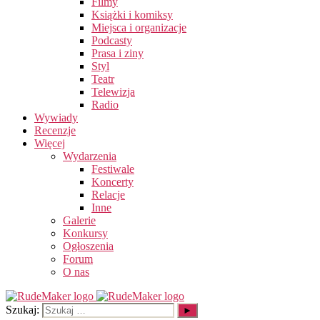
Filmy
Książki i komiksy
Miejsca i organizacje
Podcasty
Prasa i ziny
Styl
Teatr
Telewizja
Radio
Wywiady
Recenzje
Więcej
Wydarzenia
Festiwale
Koncerty
Relacje
Inne
Galerie
Konkursy
Ogłoszenia
Forum
O nas
Szukaj: