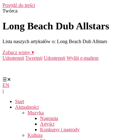
Przejdź do treści
Twórca
Long Beach Dub Allstars
Lista naszych artykułów o: Long Beach Dub Allstars
Zobacz wpisy ▾
Udostępnij
Tweetnij
Udostępnij
Wyślij e-mailem
☰
✕
EN
i
Start
Aktualności
Muzyka
Nagrania
Artyści
Konkursy i nagrody
Kultura