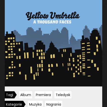
Tagi
Album
Premiera
Teledysk
Kategorie
Muzyka
Nagrania