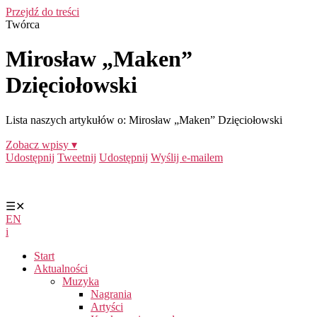
Przejdź do treści
Twórca
Mirosław „Maken”
Dzięciołowski
Lista naszych artykułów o: Mirosław „Maken” Dzięciołowski
Zobacz wpisy ▾
Udostępnij
Tweetnij
Udostępnij
Wyślij e-mailem
☰
✕
EN
i
Start
Aktualności
Muzyka
Nagrania
Artyści