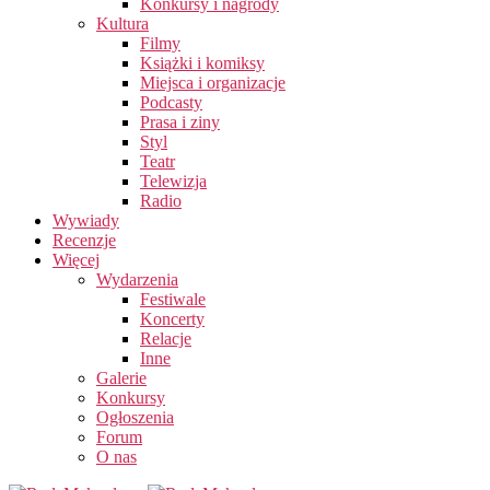
Konkursy i nagrody
Kultura
Filmy
Książki i komiksy
Miejsca i organizacje
Podcasty
Prasa i ziny
Styl
Teatr
Telewizja
Radio
Wywiady
Recenzje
Więcej
Wydarzenia
Festiwale
Koncerty
Relacje
Inne
Galerie
Konkursy
Ogłoszenia
Forum
O nas