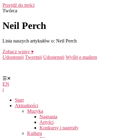
Przejdź do treści
Twórca
Neil Perch
Lista naszych artykułów o: Neil Perch
Zobacz wpisy ▾
Udostępnij
Tweetnij
Udostępnij
Wyślij e-mailem
☰
✕
EN
i
Start
Aktualności
Muzyka
Nagrania
Artyści
Konkursy i nagrody
Kultura