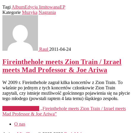
Tagi
Album
Edycja limitowana
EP
Kategorie
Muzyka
Nagrania
Raul
2011-04-24
Fireinthehole meets Zion Train / Izrael
meets Mad Professor & Joe Ariwa
W 2009 r. Fireinthehole zagrał kilka koncertów z Zion Train. To
właśnie po jednym z tych koncertów członkowie Zion Train
zapytali, czy istnieje możliwość gościnnego pojawienia się na płycie
tego młodego (powstali raptem 4 lata temu) śląskiego zespołu.
Kontynuuj czytanie
„Fireinthehole meets Zion Train / Izrael meets
Mad Professor & Joe Ariwa”
O nas