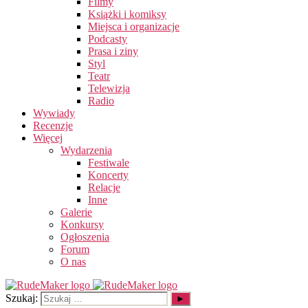
Filmy
Książki i komiksy
Miejsca i organizacje
Podcasty
Prasa i ziny
Styl
Teatr
Telewizja
Radio
Wywiady
Recenzje
Więcej
Wydarzenia
Festiwale
Koncerty
Relacje
Inne
Galerie
Konkursy
Ogłoszenia
Forum
O nas
Szukaj: