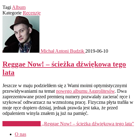
Tagi
Album
Kategorie
Recenzje
Michał Antoni Budzik
2019-06-10
Reggae Now! – ścieżka dźwiękowa tego
lata
Jeszcze w maju podzieliłem się z Wami moimi optymistycznymi
przewidywaniami na temat
nowego albumu Aggrolitesów
. Dwa
zaprezentowane przed premierą numery pozwalały zacierać ręce i
szykować odtwarzacz na wzmożoną pracę. Fizyczna płyta trafiła w
moje ręce dopiero dzisiaj, jednak prawda jest taka, że przed
odpaleniem winyla znałem ją już na pamięć.
Kontynuuj czytanie
„Reggae Now! – ścieżka dźwiękowa tego lata”
O nas