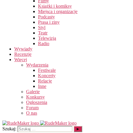
Filmy
Książki i komiksy
Miejsca i organizacje
Podcasty
Prasa i ziny
Styl
Teatr
Telewizja
Radio
Wywiady
Recenzje
Więcej
Wydarzenia
Festiwale
Koncerty
Relacje
Inne
Galerie
Konkursy
Ogłoszenia
Forum
O nas
Szukaj: