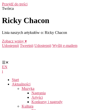
Przejdź do treści
Twórca
Ricky Chacon
Lista naszych artykułów o: Ricky Chacon
Zobacz wpisy ▾
Udostępnij
Tweetnij
Udostępnij
Wyślij e-mailem
☰
✕
EN
i
Start
Aktualności
Muzyka
Nagrania
Artyści
Konkursy i nagrody
Kultura