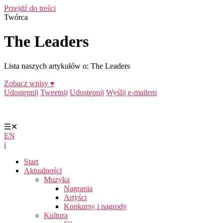
Przejdź do treści
Twórca
The Leaders
Lista naszych artykułów o: The Leaders
Zobacz wpisy ▾
Udostępnij
Tweetnij
Udostępnij
Wyślij e-mailem
☰
✕
EN
i
Start
Aktualności
Muzyka
Nagrania
Artyści
Konkursy i nagrody
Kultura