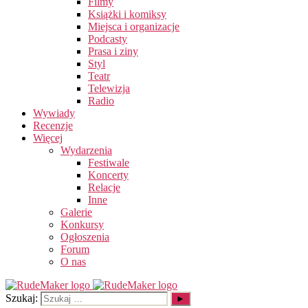
Filmy
Książki i komiksy
Miejsca i organizacje
Podcasty
Prasa i ziny
Styl
Teatr
Telewizja
Radio
Wywiady
Recenzje
Więcej
Wydarzenia
Festiwale
Koncerty
Relacje
Inne
Galerie
Konkursy
Ogłoszenia
Forum
O nas
Szukaj: