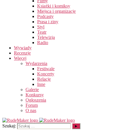
Filmy
Książki i komiksy
Miejsca i organizacje
Podcasty
Prasa i ziny
Styl
Teatr
Telewizja
Radio
Wywiady
Recenzje
Więcej
Wydarzenia
Festiwale
Koncerty
Relacje
Inne
Galerie
Konkursy
Ogłoszenia
Forum
O nas
Szukaj: