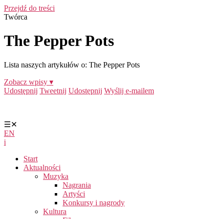
Przejdź do treści
Twórca
The Pepper Pots
Lista naszych artykułów o: The Pepper Pots
Zobacz wpisy ▾
Udostępnij
Tweetnij
Udostępnij
Wyślij e-mailem
☰
✕
EN
i
Start
Aktualności
Muzyka
Nagrania
Artyści
Konkursy i nagrody
Kultura