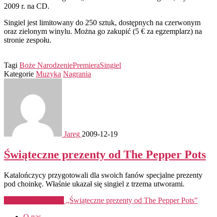
2009 r. na CD.
Singiel jest limitowany do 250 sztuk, dostępnych na czerwonym
oraz zielonym winylu. Można go zakupić (5 € za egzemplarz) na
stronie zespołu.
Tagi
Boże Narodzenie
Premiera
Singiel
Kategorie
Muzyka
Nagrania
Jareg
2009-12-19
Świąteczne prezenty od The Pepper Pots
Katalończycy przygotowali dla swoich fanów specjalne prezenty
pod choinkę. Właśnie ukazał się singiel z trzema utworami.
Kontynuuj czytanie
„Świąteczne prezenty od The Pepper Pots”
O nas