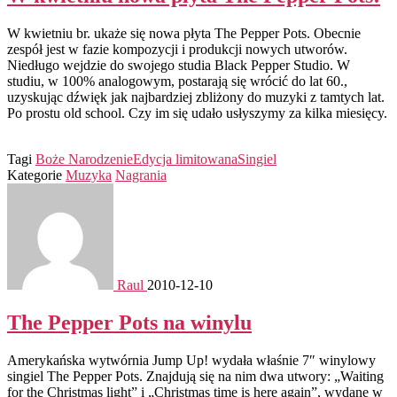
W kwietniu br. ukaże się nowa płyta The Pepper Pots. Obecnie
zespół jest w fazie kompozycji i produkcji nowych utworów.
Niedługo wejdzie do swojego studia Black Pepper Studio. W
studiu, w 100% analogowym, postarają się wrócić do lat 60.,
uzyskując dźwięk jak najbardziej zbliżony do muzyki z tamtych lat.
Po prostu old school. Czy im się udało usłyszymy za kilka miesięcy.
Tagi
Boże Narodzenie
Edycja limitowana
Singiel
Kategorie
Muzyka
Nagrania
Raul
2010-12-10
The Pepper Pots na winylu
Amerykańska wytwórnia Jump Up! wydała właśnie 7″ winylowy
singiel The Pepper Pots. Znajdują się na nim dwa utwory: „Waiting
for the Christmas light” i „Christmas time is here again”, wydane w