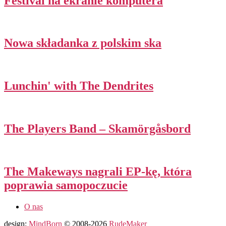
Festival na ekranie komputera
Nowa składanka z polskim ska
Lunchin' with The Dendrites
The Players Band – Skamörgåsbord
The Makeways nagrali EP-kę, która
poprawia samopoczucie
O nas
design:
MindBorn
© 2008-2026
RudeMaker