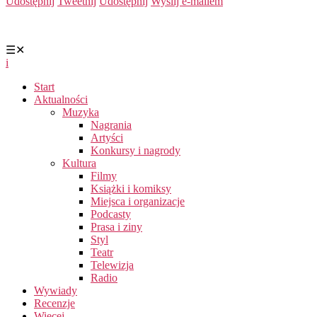
Udostępnij
Tweetnij
Udostępnij
Wyślij e-mailem
☰
✕
i
Start
Aktualności
Muzyka
Nagrania
Artyści
Konkursy i nagrody
Kultura
Filmy
Książki i komiksy
Miejsca i organizacje
Podcasty
Prasa i ziny
Styl
Teatr
Telewizja
Radio
Wywiady
Recenzje
Więcej