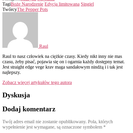
Tagi
Boże Narodzenie
Edycja limitowana
Singiel
Twórcy
The Pepper Pots
Raul
Raul to nasz człowiek na ciężkie czasy. Kiedy nikt inny nie mas
czasu, żeby pisać, pojawia się on i ogarnia każdy dostępny temat.
Jest straight edge vege krav maga sandałowym nindżą i i tak jest
najlepszy.
Zobacz więcej artykułów tego autora
Dyskusja
Dodaj komentarz
Twój adres email nie zostanie opublikowany.
Pola, których
wypełnienie jest wymagane, są oznaczone symbolem
*