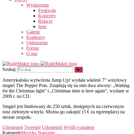
Wydarzenia
Festiwale
Koncerty
Relacje
Inne
Galerie
Konkursy
Ogłoszenia
Forum
O nas
Szukaj:
Amerykańska wytwórnia Jump Up! wydała właśnie 7″ winylowy
singiel The Pepper Pots. Znajdują się na nim dwa utwory: „Waiting
for the Christmas light” i „Christmas time is here again”, wydane w
2009 r. na CD.
Singiel jest limitowany do 250 sztuk, dostępnych na czerwonym
oraz zielonym winylu. Można go zakupić (5 € za egzemplarz) na
stronie zespołu.
Udostępnij
Tweetnij
Udostępnij
Wyślij e-mailem
Kategorie
Muzyka
Nagrania