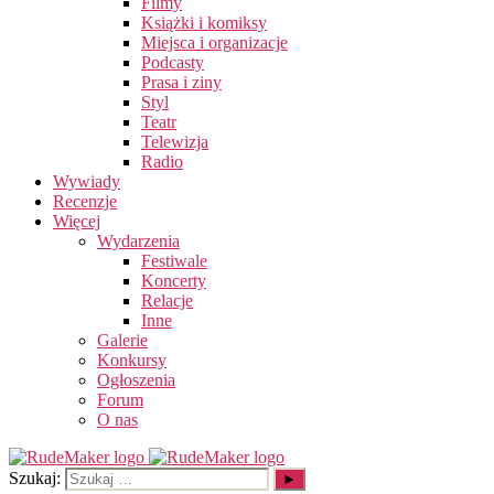
Filmy
Książki i komiksy
Miejsca i organizacje
Podcasty
Prasa i ziny
Styl
Teatr
Telewizja
Radio
Wywiady
Recenzje
Więcej
Wydarzenia
Festiwale
Koncerty
Relacje
Inne
Galerie
Konkursy
Ogłoszenia
Forum
O nas
Szukaj: