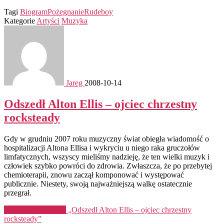
Tagi
Biogram
Pożegnanie
Rudeboy
Kategorie
Artyści
Muzyka
Jareg
2008-10-14
Odszedł Alton Ellis – ojciec chrzestny
rocksteady
Gdy w grudniu 2007 roku muzyczny świat obiegła wiadomość o
hospitalizacji Altona Ellisa i wykryciu u niego raka gruczołów
limfatycznych, wszyscy mieliśmy nadzieję, że ten wielki muzyk i
człowiek szybko powróci do zdrowia. Zwłaszcza, że po przebytej
chemioterapii, znowu zaczął komponować i występować
publicznie. Niestety, swoją najważniejszą walkę ostatecznie
przegrał.
Kontynuuj czytanie
„Odszedł Alton Ellis – ojciec chrzestny
rocksteady”