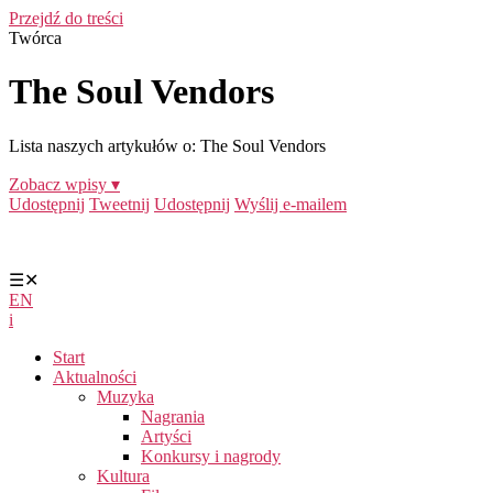
Przejdź do treści
Twórca
The Soul Vendors
Lista naszych artykułów o: The Soul Vendors
Zobacz wpisy ▾
Udostępnij
Tweetnij
Udostępnij
Wyślij e-mailem
☰
✕
EN
i
Start
Aktualności
Muzyka
Nagrania
Artyści
Konkursy i nagrody
Kultura