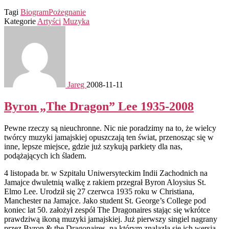
Tagi
Biogram
Pożegnanie
Kategorie
Artyści
Muzyka
Jareg
2008-11-11
Byron „The Dragon” Lee 1935-2008
Pewne rzeczy są nieuchronne. Nic nie poradzimy na to, że wielcy
twórcy muzyki jamajskiej opuszczają ten świat, przenosząc się w
inne, lepsze miejsce, gdzie już szykują parkiety dla nas,
podążających ich śladem.
4 listopada br. w Szpitalu Uniwersyteckim Indii Zachodnich na
Jamajce dwuletnią walkę z rakiem przegrał Byron Aloysius St.
Elmo Lee. Urodził się 27 czerwca 1935 roku w Christiana,
Manchester na Jamajce. Jako student St. George’s College pod
koniec lat 50. założył zespół The Dragonaires stając się wkrótce
prawdziwą ikoną muzyki jamajskiej. Już pierwszy singiel nagrany
przez Byron & the Dragonaires, na którym znalazła się ich wersja