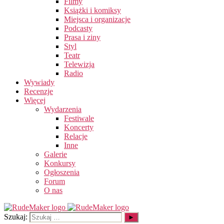
Filmy
Książki i komiksy
Miejsca i organizacje
Podcasty
Prasa i ziny
Styl
Teatr
Telewizja
Radio
Wywiady
Recenzje
Więcej
Wydarzenia
Festiwale
Koncerty
Relacje
Inne
Galerie
Konkursy
Ogłoszenia
Forum
O nas
Szukaj: