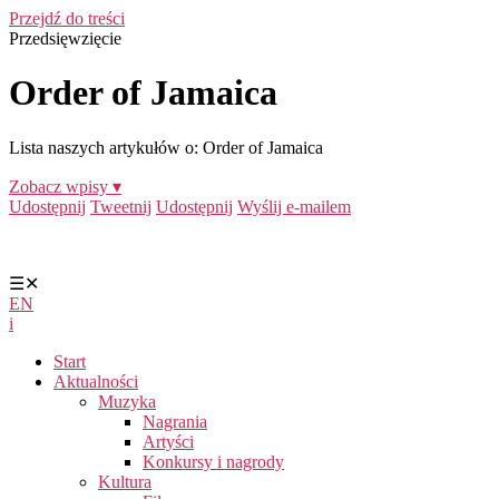
Przejdź do treści
Przedsięwzięcie
Order of Jamaica
Lista naszych artykułów o: Order of Jamaica
Zobacz wpisy ▾
Udostępnij
Tweetnij
Udostępnij
Wyślij e-mailem
☰
✕
EN
i
Start
Aktualności
Muzyka
Nagrania
Artyści
Konkursy i nagrody
Kultura