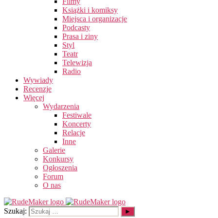
Filmy
Książki i komiksy
Miejsca i organizacje
Podcasty
Prasa i ziny
Styl
Teatr
Telewizja
Radio
Wywiady
Recenzje
Więcej
Wydarzenia
Festiwale
Koncerty
Relacje
Inne
Galerie
Konkursy
Ogłoszenia
Forum
O nas
Szukaj: