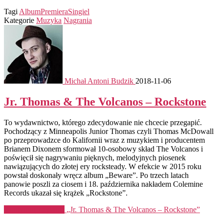
Tagi
Album
Premiera
Singiel
Kategorie
Muzyka
Nagrania
Michał Antoni Budzik
2018-11-06
Jr. Thomas & The Volcanos – Rockstone
To wydawnictwo, którego zdecydowanie nie chcecie przegapić.
Pochodzący z Minneapolis Junior Thomas czyli Thomas McDowall
po przeprowadzce do Kalifornii wraz z muzykiem i producentem
Brianem Dixonem sformował 10-osobowy skład The Volcanos i
poświęcił się nagrywaniu pięknych, melodyjnych piosenek
nawiązujących do złotej ery rocksteady. W efekcie w 2015 roku
powstał doskonały wręcz album „Beware”. Po trzech latach
panowie poszli za ciosem i 18. października nakładem Colemine
Records ukazał się krążek „Rockstone”.
Kontynuuj czytanie
„Jr. Thomas & The Volcanos – Rockstone”