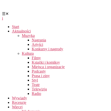
☰
✕
i
Start
Aktualności
Muzyka
Nagrania
Artyści
Konkursy i nagrody
Kultura
Filmy
Książki i komiksy
Miejsca i organizacje
Podcasty
Prasa i ziny
Styl
Teatr
Telewizja
Radio
Wywiady
Recenzje
Więcej