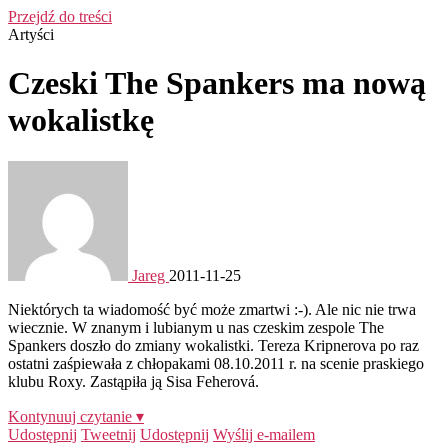
Przejdź do treści
Artyści
Czeski The Spankers ma nową
wokalistkę
Jareg
2011-11-25
Niektórych ta wiadomość być może zmartwi :-). Ale nic nie trwa
wiecznie. W znanym i lubianym u nas czeskim zespole The
Spankers doszło do zmiany wokalistki. Tereza Kripnerova po raz
ostatni zaśpiewała z chłopakami 08.10.2011 r. na scenie praskiego
klubu Roxy. Zastąpiła ją Sisa Feherová.
Kontynuuj czytanie ▾
Udostępnij
Tweetnij
Udostępnij
Wyślij e-mailem