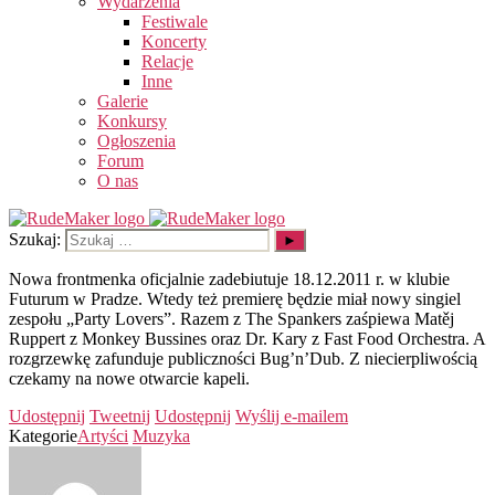
Wydarzenia
Festiwale
Koncerty
Relacje
Inne
Galerie
Konkursy
Ogłoszenia
Forum
O nas
Szukaj:
Nowa frontmenka oficjalnie zadebiutuje 18.12.2011 r. w klubie
Futurum w Pradze. Wtedy też premierę będzie miał nowy singiel
zespołu „Party Lovers”. Razem z The Spankers zaśpiewa Matěj
Ruppert z Monkey Bussines oraz Dr. Kary z Fast Food Orchestra. A
rozgrzewkę zafunduje publiczności Bug’n’Dub. Z niecierpliwością
czekamy na nowe otwarcie kapeli.
Udostępnij
Tweetnij
Udostępnij
Wyślij e-mailem
Kategorie
Artyści
Muzyka