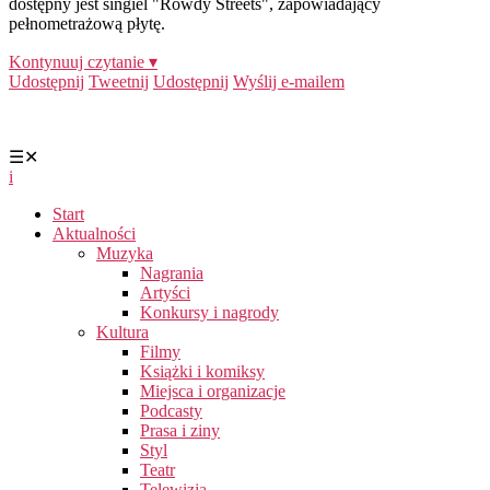
dostępny jest singiel "Rowdy Streets", zapowiadający
pełnometrażową płytę.
Kontynuuj czytanie ▾
Udostępnij
Tweetnij
Udostępnij
Wyślij e-mailem
☰
✕
i
Start
Aktualności
Muzyka
Nagrania
Artyści
Konkursy i nagrody
Kultura
Filmy
Książki i komiksy
Miejsca i organizacje
Podcasty
Prasa i ziny
Styl
Teatr
Telewizja