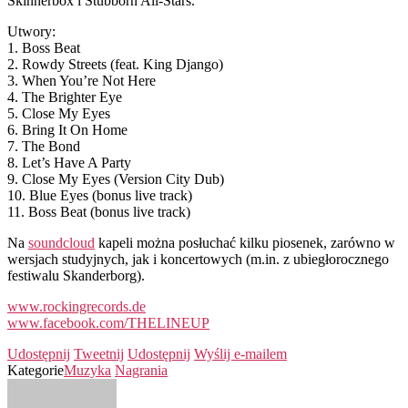
Skinnerbox i Stubborn All-Stars.
Utwory:
1. Boss Beat
2. Rowdy Streets (feat. King Django)
3. When You’re Not Here
4. The Brighter Eye
5. Close My Eyes
6. Bring It On Home
7. The Bond
8. Let’s Have A Party
9. Close My Eyes (Version City Dub)
10. Blue Eyes (bonus live track)
11. Boss Beat (bonus live track)
Na
soundcloud
kapeli można posłuchać kilku piosenek, zarówno w
wersjach studyjnych, jak i koncertowych (m.in. z ubiegłorocznego
festiwalu Skanderborg).
www.rockingrecords.de
www.facebook.com/THELINEUP
Udostępnij
Tweetnij
Udostępnij
Wyślij e-mailem
Kategorie
Muzyka
Nagrania