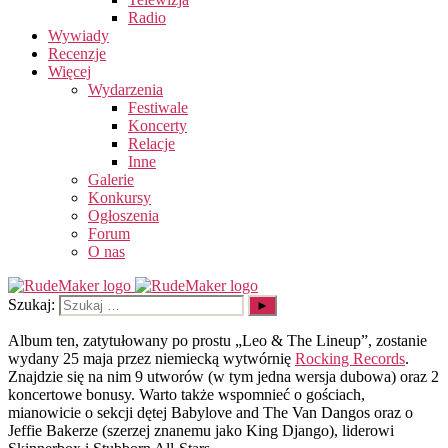
Radio
Wywiady
Recenzje
Więcej
Wydarzenia
Festiwale
Koncerty
Relacje
Inne
Galerie
Konkursy
Ogłoszenia
Forum
O nas
Szukaj:
Album ten, zatytułowany po prostu „Leo & The Lineup”, zostanie
wydany 25 maja przez niemiecką wytwórnię
Rocking Records
.
Znajdzie się na nim 9 utworów (w tym jedna wersja dubowa) oraz 2
koncertowe bonusy. Warto także wspomnieć o gościach,
mianowicie o sekcji dętej Babylove and The Van Dangos oraz o
Jeffie Bakerze (szerzej znanemu jako King Django), liderowi