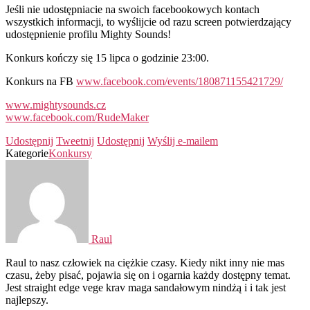
Jeśli nie udostępniacie na swoich facebookowych kontach
wszystkich informacji, to wyślijcie od razu screen potwierdzający
udostępnienie profilu Mighty Sounds!
Konkurs kończy się 15 lipca o godzinie 23:00.
Konkurs na FB
www.facebook.com/events/180871155421729/
www.mightysounds.cz
www.facebook.com/RudeMaker
Udostępnij
Tweetnij
Udostępnij
Wyślij e-mailem
Kategorie
Konkursy
Raul
Raul to nasz człowiek na ciężkie czasy. Kiedy nikt inny nie mas
czasu, żeby pisać, pojawia się on i ogarnia każdy dostępny temat.
Jest straight edge vege krav maga sandałowym nindżą i i tak jest
najlepszy.