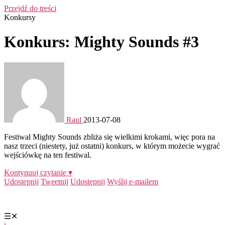
Przejdź do treści
Konkursy
Konkurs: Mighty Sounds #3
Raul
2013-07-08
Festiwal Mighty Sounds zbliża się wielkimi krokami, więc pora na
nasz trzeci (niestety, już ostatni) konkurs, w którym możecie wygrać
wejściówkę na ten festiwal.
Kontynuuj czytanie ▾
Udostępnij
Tweetnij
Udostępnij
Wyślij e-mailem
☰
✕