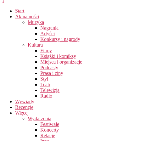
i
Start
Aktualności
Muzyka
Nagrania
Artyści
Konkursy i nagrody
Kultura
Filmy
Książki i komiksy
Miejsca i organizacje
Podcasty
Prasa i ziny
Styl
Teatr
Telewizja
Radio
Wywiady
Recenzje
Więcej
Wydarzenia
Festiwale
Koncerty
Relacje