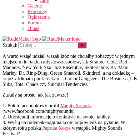
Inne
Galerie
Konkursy
Ogłoszenia
Forum
O nas
Szukaj:
A warto wziąć udział, wszak któż nie chciałby zobaczyć w jednym
miejscu m.in. takich artystów/zespołów, jak Stranger Cole, Bad
Manners, New York Ska-Jazz Ensemble, Skaferlatine, Ky-Mani
Marley, Dr. Ring-Ding, Green Smatroll, Skindred, a na dokładkę –
to już z klimatu punk rock/hc – Guitar Gangsters, The Business, UK
Subs, Total Chaos czy Suicidal Tendencies.
Zasady są proste, tak jak zawsze!
1. Polub facebookowy profil
Mighty Sounds
(www.facebook.com/mightysounds).
2. Udostępnij informację o konkursie na swojej tablicy.
3. Wyślij na rudemaker@gmail.com odpowiedź na pytanie: W
którym roku polska
Paprika Korps
wystąpiła Mighty Sounds
Festival?