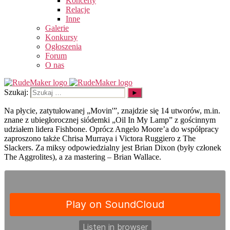
Koncerty
Relacje
Inne
Galerie
Konkursy
Ogłoszenia
Forum
O nas
Szukaj:
Na płycie, zatytułowanej „Movin'”, znajdzie się 14 utworów, m.in.
znane z ubiegłorocznej siódemki „Oil In My Lamp” z gościnnym
udziałem lidera Fishbone. Oprócz Angelo Moore’a do współpracy
zaproszono także Chrisa Murraya i Victora Ruggiero z The
Slackers. Za miksy odpowiedzialny jest Brian Dixon (były członek
The Aggrolites), a za mastering – Brian Wallace.