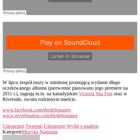
W lipcu zespół ruszy w minitrasę promującą wydanie długo
oczekiwanego albumu (pierwotnie planowano jego premiere na
2011 r.), zagrają m.in. na kanadyjskim
Victoria Ska Fest
oraz w
Riverside, swoim rodzinnym mieście.
www.facebook.com/thedebonaires
www.reverbnation.com/thedebonaires
Udostępnij
Tweetnij
Udostępnij
Wyślij e-mailem
Kategorie
Muzyka
Nagrania