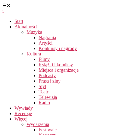
☰
✕
i
Start
Aktualności
Muzyka
Nagrania
Artyści
Konkursy i nagrody
Kultura
Filmy
Książki i komiksy
Miejsca i organizacje
Podcasty
Prasa i ziny
Styl
Teatr
Telewizja
Radio
Wywiady
Recenzje
Więcej
Wydarzenia
Festiwale