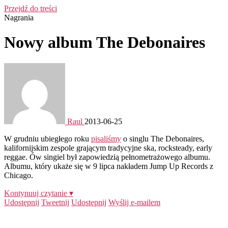
Przejdź do treści
Nagrania
Nowy album The Debonaires
Raul
2013-06-25
W grudniu ubiegłego roku
pisaliśmy
o singlu The Debonaires,
kalifornijskim zespole grającym tradycyjne ska, rocksteady, early
reggae. Ów singiel był zapowiedzią pełnometrażowego albumu.
Albumu, który ukaże się w 9 lipca nakładem Jump Up Records z
Chicago.
Kontynuuj czytanie ▾
Udostępnij
Tweetnij
Udostępnij
Wyślij e-mailem