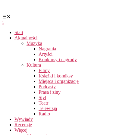
☰
✕
i
Start
Aktualności
Muzyka
Nagrania
Artyści
Konkursy i nagrody
Kultura
Filmy
Książki i komiksy
Miejsca i organizacje
Podcasty
Prasa i ziny
Styl
Teatr
Telewizja
Radio
Wywiady
Recenzje
Więcej