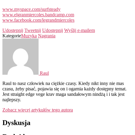
www.myspace.com/surfsteady
www.elgranmiercoles.bandcamp.com
www.facebook.com/legrandmiercoles
Udostępnij
Tweetnij
Udostępnij
Wyślij e-mailem
Kategorie
Muzyka
Nagrania
Raul
Raul to nasz człowiek na ciężkie czasy. Kiedy nikt inny nie mas
czasu, żeby pisać, pojawia się on i ogarnia każdy dostępny temat.
Jest straight edge vege krav maga sandałowym nindżą i i tak jest
najlepszy.
Zobacz więcej artykułów tego autora
Dyskusja