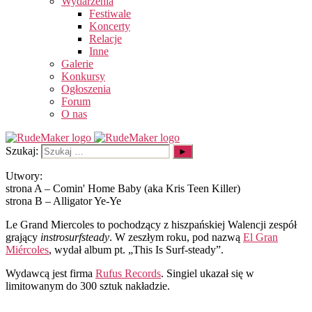
Wydarzenia
Festiwale
Koncerty
Relacje
Inne
Galerie
Konkursy
Ogłoszenia
Forum
O nas
Szukaj:
Utwory:
strona A – Comin' Home Baby (aka Kris Teen Killer)
strona B – Alligator Ye-Ye
Le Grand Miercoles to pochodzący z hiszpańskiej Walencji zespół
grający
instrosurfsteady
. W zeszłym roku, pod nazwą
El Gran
Miércoles
, wydał album pt. „This Is Surf-steady”.
Wydawcą jest firma
Rufus Records
. Singiel ukazał się w
limitowanym do 300 sztuk nakładzie.