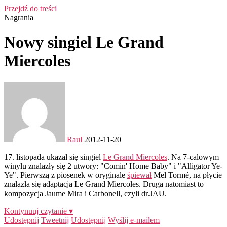
Przejdź do treści
Nagrania
Nowy singiel Le Grand
Miercoles
Raul
2012-11-20
17. listopada ukazał się singiel
Le Grand Miercoles
. Na 7-calowym
winylu znalazły się 2 utwory: "Comin' Home Baby" i "Alligator Ye-
Ye". Pierwszą z piosenek w oryginale
śpiewał
Mel Tormé, na płycie
znalazła się adaptacja Le Grand Miercoles. Druga natomiast to
kompozycja Jaume Mira i Carbonell, czyli dr.JAU.
Kontynuuj czytanie ▾
Udostępnij
Tweetnij
Udostępnij
Wyślij e-mailem