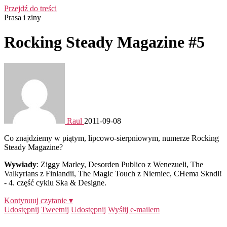
Przejdź do treści
Prasa i ziny
Rocking Steady Magazine #5
Raul
2011-09-08
Co znajdziemy w piątym, lipcowo-sierpniowym, numerze Rocking
Steady Magazine?
Wywiady
: Ziggy Marley, Desorden Publico z Wenezueli, The
Valkyrians z Finlandii, The Magic Touch z Niemiec, CHema Skndl!
- 4. część cyklu Ska & Designe.
Kontynuuj czytanie ▾
Udostępnij
Tweetnij
Udostępnij
Wyślij e-mailem