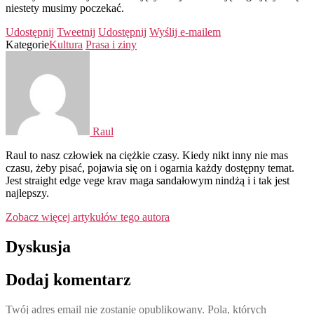
niestety musimy poczekać.
Udostępnij
Tweetnij
Udostępnij
Wyślij e-mailem
Kategorie
Kultura
Prasa i ziny
Raul
Raul to nasz człowiek na ciężkie czasy. Kiedy nikt inny nie mas
czasu, żeby pisać, pojawia się on i ogarnia każdy dostępny temat.
Jest straight edge vege krav maga sandałowym nindżą i i tak jest
najlepszy.
Zobacz więcej artykułów tego autora
Dyskusja
Dodaj komentarz
Twój adres email nie zostanie opublikowany.
Pola, których