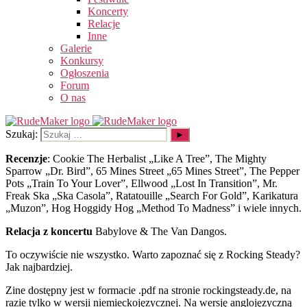
Koncerty
Relacje
Inne
Galerie
Konkursy
Ogłoszenia
Forum
O nas
Szukaj:
Recenzje
: Cookie The Herbalist „Like A Tree”, The Mighty
Sparrow „Dr. Bird”, 65 Mines Street „65 Mines Street”, The Pepper
Pots „Train To Your Lover”, Ellwood „Lost In Transition”, Mr.
Freak Ska „Ska Casola”, Ratatouille „Search For Gold”, Karikatura
„Muzon”, Hog Hoggidy Hog „Method To Madness” i wiele innych.
Relacja z koncertu
Babylove & The Van Dangos.
To oczywiście nie wszystko. Warto zapoznać się z Rocking Steady?
Jak najbardziej.
Zine dostępny jest w formacie .pdf na stronie rockingsteady.de, na
razie tylko w wersji niemieckojęzycznej. Na wersję anglojęzyczną