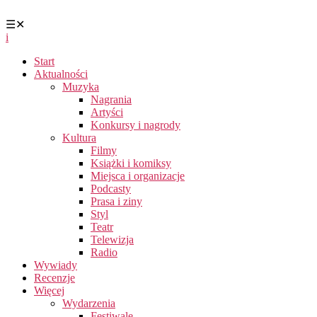
☰
✕
i
Start
Aktualności
Muzyka
Nagrania
Artyści
Konkursy i nagrody
Kultura
Filmy
Książki i komiksy
Miejsca i organizacje
Podcasty
Prasa i ziny
Styl
Teatr
Telewizja
Radio
Wywiady
Recenzje
Więcej
Wydarzenia
Festiwale