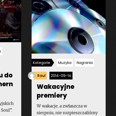
Jah””
a
Kategorie
Muzyka
Nagrania
u do
Raul
2014-09-14
thern
Wakacyjne
premiery
yjskich
W wakacje, a zwłaszcza w
 Soul”.
sierpniu, nie rozpieszczaliśmy