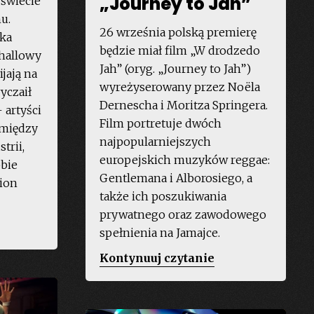
„Journey to Jah”
 świecie
u.
26 września polską premierę
rka
będzie miał film „W drodzedo
hallowy
Jah” (oryg. „Journey to Jah”)
jają na
wyreżyserowany przez Noëla
yczaił
Dernescha i Moritza Springera.
 artyści
Film portretuje dwóch
 między
najpopularniejszych
trii,
europejskich muzyków reggae:
bbie
Gentlemana i Alborosiego, a
lion
także ich poszukiwania
prywatnego oraz zawodowego
readsquad
spełnienia na Jamajce.
„Polska
Kontynuuj czytanie
ome
premiera
st
„Journey
ddim”
to