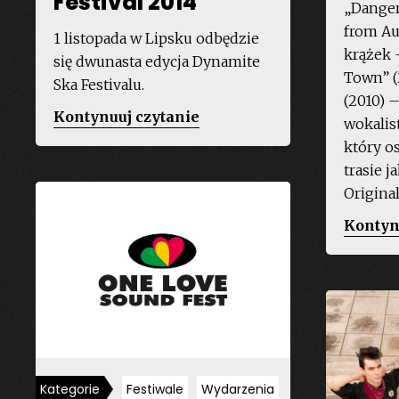
Festival 2014
„Danger
from Au
1 listopada w Lipsku odbędzie
krążek 
się dwunasta edycja Dynamite
Town” (
Ska Festivalu.
(2010) 
„Dynamite
Kontynuuj czytanie
wokalist
SKA
który os
Festival
trasie 
2014”
Original
Kontyn
Kategorie
Festiwale
Wydarzenia