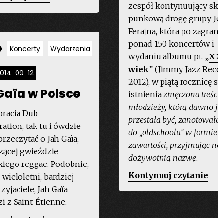
zespół kontynuujący sk
Offenders
punkową drogę grupy J
–
Ferajna, która po zagra
Nasza
ponad 150 koncertów i
muzyka
Koncerty
Wydarzenia
wydaniu albumu pt. „
X
rozwija
wiek
” (Jimmy Jazz Rec
się
014-09-12
2012), w piątą rocznicę
tak,
Gaïa w Polsce
istnienia
zmęczona treśc
jak
młodzieży, którą dawno 
nasze
bracia Dub
przestała być, zanotował
życie”
ation, tak tu i ówdzie
do „oldschoolu” w formie 
rzeczytać o Jah Gaïa,
zawartości, przyjmując 
ącej gwieździe
dożywotnią nazwę
.
kiego reggae. Podobnie,
„C
Kontynuuj czytanie
 wieloletni, bardziej
Ki
zyjaciele, Jah Gaïa
Ob
i z Saint-Étienne.
–