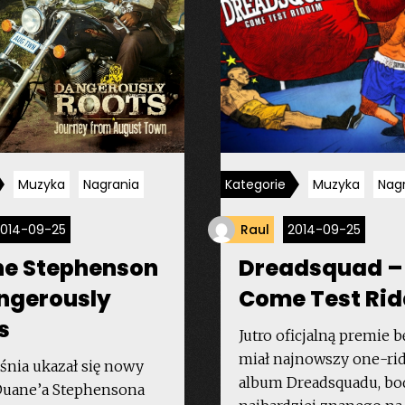
Muzyka
Nagrania
Kategorie
Muzyka
Nag
2014-09-25
Raul
2014-09-25
e Stephenson
Dreadsquad –
ngerously
Come Test Ri
s
Jutro oficjalną premie b
miał najnowszy one-ri
śnia ukazał się nowy
album Dreadsquadu, bo
Duane’a Stephensona