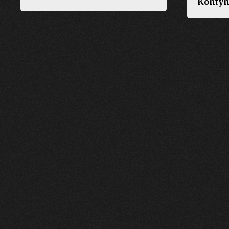
Kontyn
Liptones
–
Sidospår”