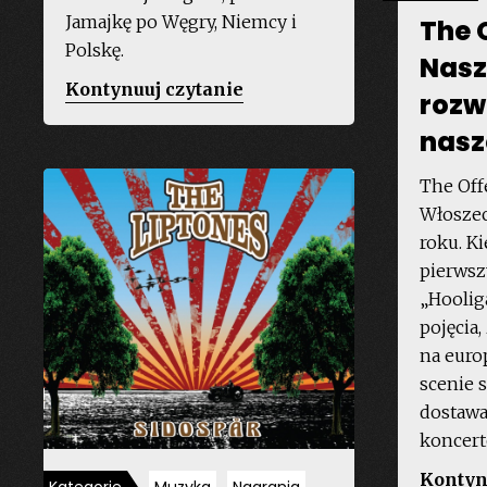
Jamajkę po Węgry, Niemcy i
The 
Polskę.
Nasz
„One
Kontynuuj czytanie
rozwi
Love
nasz
Sound
Fest
The Off
2014”
Włoszec
roku. K
pierwsz
„Hoolig
pojęcia,
na euro
scenie s
dostawa
koncer
Kontyn