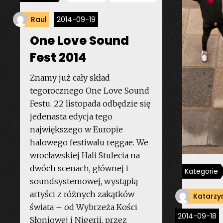
Raul
2014-09-19
One Love Sound
Fest 2014
Znamy już cały skład
tegorocznego One Love Sound
Festu. 22 listopada odbędzie się
jedenasta edycja tego
największego w Europie
halowego festiwalu reggae. We
wrocławskiej Hali Stulecia na
dwóch scenach, głównej i
Kategorie
soundsystemowej, wystąpią
artyści z różnych zakątków
Katarzy
świata – od Wybrzeża Kości
2014-09-18
Słoniowej i Nigerii, przez