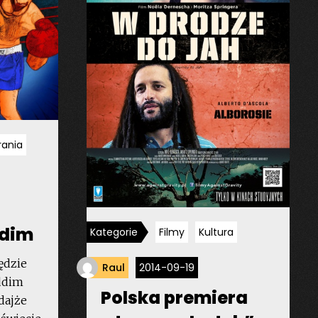
rania
ddim
Kategorie
Filmy
Kultura
ędzie
Raul
2014-09-19
ddim
Polska premiera
dajże