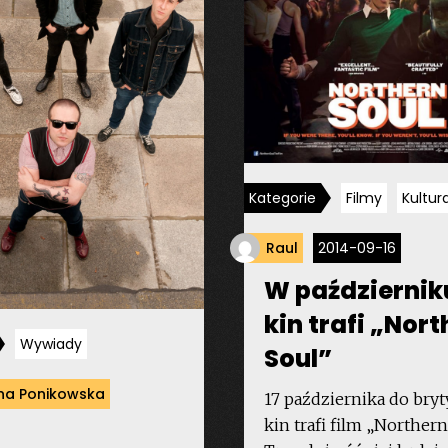
Kategorie
Filmy
Kultur
Raul
2014-09-16
W październik
kin trafi „Nor
Wywiady
Soul”
na Ponikowska
17 października do bryt
kin trafi film „Northern