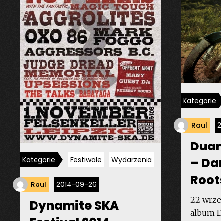
Kategorie
Raul
Duan
Kategorie
Festiwale
Wydarzenia
– Da
Root
Raul
2014-09-26
22 wrze
Dynamite SKA
album 