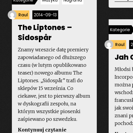
Kategorie
Muzyka
Nagrania
Raul
2014-09-13
The Liptones –
Kategorie
Sidospår
Raul
2
Znamy wreszcie datę premiery
Jah 
zapowiadanego od dłuższego
czasu (w lutym opublikowano
Młodsi 
teaser) nowego albumu The
Incorpor
Liptones. „Sidospår” trafi do
można p
sklepów 15 września. Co
wschodz
ciekawe, jest to pierwszy album
francus
w dyskografii zespołu, na
jak swoi
którym wszystkie piosenki
znani pr
zaśpiewano po szwedzku.
pochodz
„The
Kontynuuj czytanie