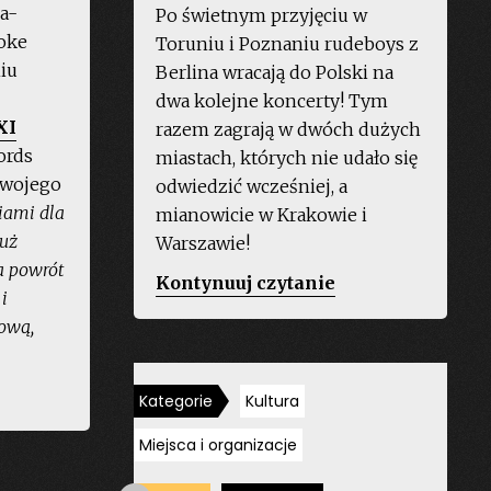
a-
Po świetnym przyjęciu w
oke
Toruniu i Poznaniu rudeboys z
niu
Berlina wracają do Polski na
dwa kolejne koncerty! Tym
XI
razem zagrają w dwóch dużych
ords
miastach, których nie udało się
 swojego
odwiedzić wcześniej, a
iami dla
mianowicie w Krakowie i
już
Warszawie!
a powrót
„The
Kontynuuj czytanie
i
Offenders
nową,
po
raz
ztery
kolejny
Kategorie
Kultura
lo
w
Miejsca i organizacje
ywatela
Polsce!”