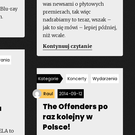
was newsami o płytowych
 Blu-ray
premierach, tak więc
h.
nadrabiamy to teraz, wszak –
W
jak to się mówi – lepiej później,
ździerniku
niż wcale.
„Wakacyjne
Kontynuuj czytanie
n
premiery”
afi
rania
orthern
ul””
Kategorie
Koncerty
Wydarzenia
Raul
2014-09-12
The Offenders po
a
raz kolejny w
Polsce!
LA to