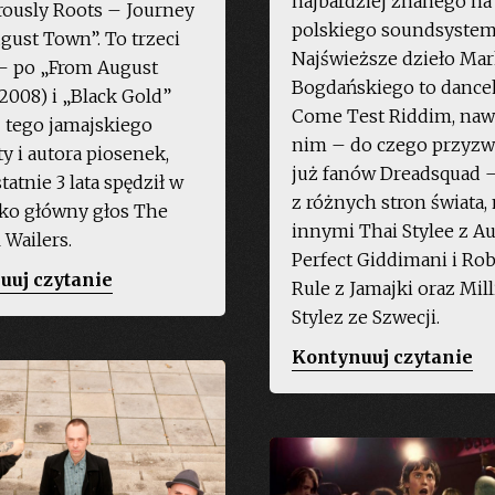
najbardziej znanego na
ously Roots – Journey
polskiego soundsystem
gust Town”. To trzeci
Najświeższe dzieło Ma
– po „From August
Bogdańskiego to dance
2008) i „Black Gold”
Come Test Riddim, nawi
– tego jamajskiego
nim – do czego przyzw
y i autora piosenek,
już fanów Dreadsquad –
tatnie 3 lata spędził w
z różnych stron świata,
jako główny głos The
innymi Thai Stylee z Aus
 Wailers.
Perfect Giddimani i Ro
„Duane
uuj czytanie
Rule z Jamajki oraz Mil
Stephenson
Stylez ze Szwecji.
–
„D
Kontynuuj czytanie
Dangerously
–
Roots”
C
Te
Ri