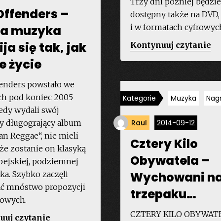
Trzy dni później będzie
Offenders –
dostępny także na DVD,
i w formatach cyfrowyc
a muzyka
ja się tak, jak
„
Kontynuuj czytanie
pa
e życie
do
ki
enders powstało we
tr
h pod koniec 2005
Kategorie
Muzyka
Nag
„N
iedy wydali swój
So
y długogrający album
Raul
2014-09-12
an Reggae“, nie mieli
Cztery Kilo
 że zostanie on klasyką
Obywatela –
pejskiej, podziemnej
ka. Szybko zaczęli
Wychowani n
ć mnóstwo propozycji
trzepaku…
towych.
CZTERY KILO OBYWATE
„The
uuj czytanie