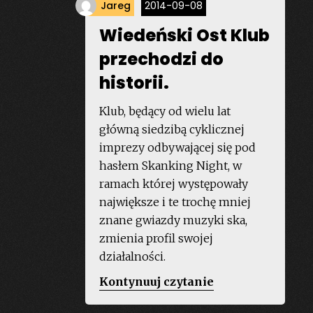
Jareg
2014-09-08
ychowani
a
Wiedeński Ost Klub
zepaku…”
przechodzi do
historii.
Klub, będący od wielu lat
główną siedzibą cyklicznej
imprezy odbywającej się pod
hasłem Skanking Night, w
ramach której występowały
największe i te trochę mniej
znane gwiazdy muzyki ska,
zmienia profil swojej
działalności.
„Wiedeński
Kontynuuj czytanie
Ost