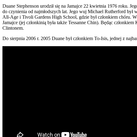
Duane Stephenson urodził się na Jamajce 22 kwietnia 1976 roku. Jeg
do czynienia od najmłodszych lat. Jego wuj Michael Rutherford by
All-Age i Tivoli Gardens High School, gdzie był członkiem chóru. W 
Jamajce (jej członkinią była także Tessanne Chin). Będąc członkie
Clintonem.
Do sierpnia 2006 r. 2005 Duane był członkiem To-Isis, jednej z naj