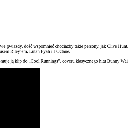
e gwiazdy, dość wspomnieć chociażby takie persony, jak Clive Hunt
rrusem Riley’em, Lutan Fyah i I-Octane.
omuje ją klip do „Cool Runnings”, coveru klasycznego hitu Bunny Wail