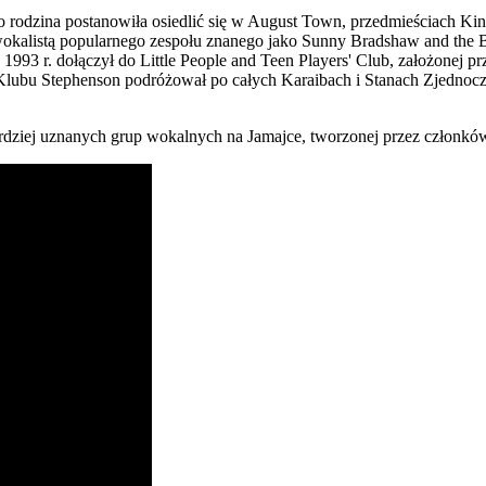
o rodzina postanowiła osiedlić się w August Town, przedmieściach Kin
ł wokalistą popularnego zespołu znanego jako Sunny Bradshaw and th
1993 r. dołączył do Little People and Teen Players' Club, założonej p
m Klubu Stephenson podróżował po całych Karaibach i Stanach Zjedno
bardziej uznanych grup wokalnych na Jamajce, tworzonej przez członk