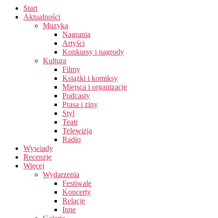
Start
Aktualności
Muzyka
Nagrania
Artyści
Konkursy i nagrody
Kultura
Filmy
Książki i komiksy
Miejsca i organizacje
Podcasty
Prasa i ziny
Styl
Teatr
Telewizja
Radio
Wywiady
Recenzje
Więcej
Wydarzenia
Festiwale
Koncerty
Relacje
Inne