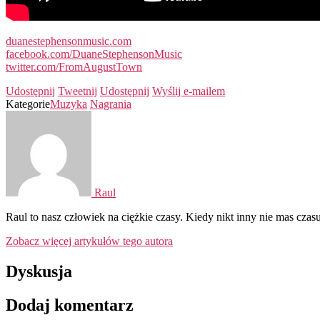
duanestephensonmusic.com
facebook.com/DuaneStephensonMusic
twitter.com/FromAugustTown
Udostępnij
Tweetnij
Udostępnij
Wyślij e-mailem
Kategorie
Muzyka
Nagrania
Raul
Raul to nasz człowiek na ciężkie czasy. Kiedy nikt inny nie mas czasu
Zobacz więcej artykułów tego autora
Dyskusja
Dodaj komentarz