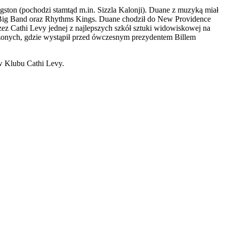
gston (pochodzi stamtąd m.in. Sizzla Kalonji). Duane z muzyką miał
e Big Band oraz Rhythms Kings. Duane chodził do New Providence
rzez Cathi Levy jednej z najlepszych szkół sztuki widowiskowej na
czonych, gdzie wystąpił przed ówczesnym prezydentem Billem
ów Klubu Cathi Levy.