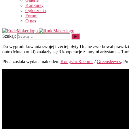
Galerie
Konkursy
Ogłoszenia
Forum
O nas
Szukaj:
Do wyprodukowania swojej trzeciej płyty Duane zwerbował prawdziw
outro Mutabaruki) znalazły się 3 kooperacje z innymi artystami – Ta
Płyta została wydana nakładem
Kongstar Records
/
Greensleeves
. Pr