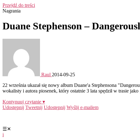
Przejdź do treści
Nagrania
Duane Stephenson – Dangerousl
Raul
2014-09-25
22 września ukazał się nowy album Duane'a Stephensona "Dangerousl
wokalisty i autora piosenek, który ostatnie 3 lata spędził w trasie ja
Kontynuuj czytanie ▾
Udostępnij
Tweetnij
Udostępnij
Wyślij e-mailem
☰
✕
i