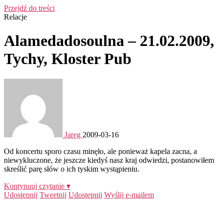
Przejdź do treści
Relacje
Alamedadosoulna – 21.02.2009,
Tychy, Kloster Pub
Jareg
2009-03-16
Od koncertu sporo czasu minęło, ale ponieważ kapela zacna, a
niewykluczone, że jeszcze kiedyś nasz kraj odwiedzi, postanowiłem
skreślić parę słów o ich tyskim wystąpieniu.
Kontynuuj czytanie ▾
Udostępnij
Tweetnij
Udostępnij
Wyślij e-mailem