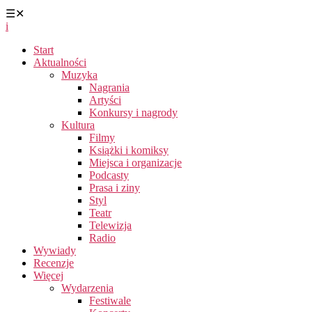
☰
✕
i
Start
Aktualności
Muzyka
Nagrania
Artyści
Konkursy i nagrody
Kultura
Filmy
Książki i komiksy
Miejsca i organizacje
Podcasty
Prasa i ziny
Styl
Teatr
Telewizja
Radio
Wywiady
Recenzje
Więcej
Wydarzenia
Festiwale