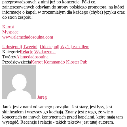
przeprowadzonych z nimi już po koncercie. Póki co,
zainteresowanych odsyłam do strony polskiego promotora, na której
informacje o kapeli w zrozumiałym dla każdego (chyba) języku oraz
do stron zespołu:
Karrot
Myspace
www.alamedadosoulna.com
Udostępnij
Tweetnij
Udostępnij
Wyślij e-mailem
Kategorie
Relacje
Wydarzenia
Twórcy
Alamedadosoulna
Przedsięwzięcia
Karrot Kommando
Kloster Pub
Jareg
Jarek jest z nami od samego początku. Jest stary, jest łysy, jest
skinheadem i wszyscy go kochają. Znany jest z tego, że wie o
koncertach na innych kontynentach przed kapelami, które mają tam
wystąpić. Recenzje i relacje - takich tekstów jest tutaj autorem.