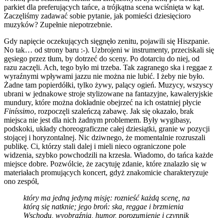
parkiet dla preferujących tańce, a trójkątna scena wciśnięta w kąt.
Zaczęliśmy zadawać sobie pytanie, jak pomieści dziesięcioro
muzyków? Zupełnie niepotrzebnie.
Gdy napięcie oczekujących sięgnęło zenitu, pojawili się Hiszpanie.
No tak… od strony baru :-). Uzbrojeni w instrumenty, przeciskali się
gęsiego przez tłum, by dotrzeć do sceny. Po dotarciu do niej, od
razu zaczęli. Ach, tego było mi trzeba. Tak zagranego ska i reggae z
wyraźnymi wpływami jazzu nie można nie lubić. I żeby nie było.
Żadne tam popierdółki, tylko żywy, palący ogień. Muzycy, wszyscy
ubrani w jednakowe stroje stylizowane na fantazyjne, kawaleryjskie
mundury, które można dokładnie obejrzeć na ich ostatniej płycie
Finíssimo
, rozpoczęli szaleńczą zabawę. Jak się okazało, brak
miejsca nie jest dla nich żadnym problemem. Były wygibasy,
podskoki, układy choreograficzne całej dziesiątki, granie w pozycji
stojącej i horyzontalnej. Nic dziwnego, że momentalnie rozruszali
publikę. Ci, którzy stali dalej i mieli nieco ograniczone pole
widzenia, szybko powchodzili na krzesła. Wiadomo, do tańca każde
miejsce dobre. Pozwólcie, że zacytuję zdanie, które znalazło się w
materiałach promujących koncert, gdyż znakomicie charakteryzuje
ono zespół,
który ma jedną jedyną misję: roznieść każdą scenę, na
którą się natknie; jego broń: ska, reggae i brzmienia
Wschodu, wyobraźnia, humor, porozumienie i czynnik