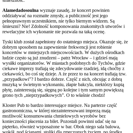
śmieszność.
Alamedadosoulna
wyznaje zasadę, że koncert powinien
oddziaływać na rozmaite zmysły, a publiczność jest jego
pełnoprawnym uczestnikiem, nie tylko biernym widzem. Są
śmieszni? Nie! Zdolność komponowania znakomitych utworów i
rewelacyjne ich wykonanie nie pozwala na taką ocenę.
Tyski klub został zapełniony do ostatniego miejsca. Okazuje się, że
dobrym sposobem na zapewnienie frekwencji jest robienie
koncertów w mniejszych miejscowościach. W dużych ośrodkach
ludzie często są już znudzeni – patrz Wrocław – i gdzieś mają
wysiłki organizatorów. W miastach podobnych do Tychów, gdzie
ciekawe imprezy trafiają się zdecydowanie rzadziej, idą choćby z
ciekawości, bo coś się dzieje. A że przez to na koncert trafiają tzw.
„przypadkowi”? I bardzo dobrze. Część z nich, obcując z dobrą
muzyką w świetnym wykonaniu, złapie bakcyla, niektórzy kupią
płytę, zainteresują się, sięgną po kolejne i tym samym powiększą
grono tych „nieprzypadkowych”. O to właśnie chodzi!
Kloster Pub to bardzo interesujące miejsce. Na parterze część
gastronomiczna, w której niezainteresowani imprezą mają
możliwość konsumowania chmielowych wyrobów bez
konieczności płacenia za bilet. Pozostali powinni udać się na
pięterko, również wyposażone w bar. Obok niego sala balowa,
wokół, pod ścianami, stoliki dla zmęczonych życiem, po środku