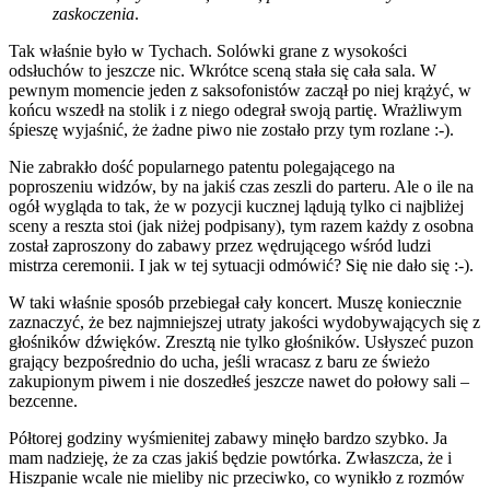
zaskoczenia
.
Tak właśnie było w Tychach. Solówki grane z wysokości
odsłuchów to jeszcze nic. Wkrótce sceną stała się cała sala. W
pewnym momencie jeden z saksofonistów zaczął po niej krążyć, w
końcu wszedł na stolik i z niego odegrał swoją partię. Wrażliwym
śpieszę wyjaśnić, że żadne piwo nie zostało przy tym rozlane :-).
Nie zabrakło dość popularnego patentu polegającego na
poproszeniu widzów, by na jakiś czas zeszli do parteru. Ale o ile na
ogół wygląda to tak, że w pozycji kucznej lądują tylko ci najbliżej
sceny a reszta stoi (jak niżej podpisany), tym razem każdy z osobna
został zaproszony do zabawy przez wędrującego wśród ludzi
mistrza ceremonii. I jak w tej sytuacji odmówić? Się nie dało się :-).
W taki właśnie sposób przebiegał cały koncert. Muszę koniecznie
zaznaczyć, że bez najmniejszej utraty jakości wydobywających się z
głośników dźwięków. Zresztą nie tylko głośników. Usłyszeć puzon
grający bezpośrednio do ucha, jeśli wracasz z baru ze świeżo
zakupionym piwem i nie doszedłeś jeszcze nawet do połowy sali –
bezcenne.
Półtorej godziny wyśmienitej zabawy minęło bardzo szybko. Ja
mam nadzieję, że za czas jakiś będzie powtórka. Zwłaszcza, że i
Hiszpanie wcale nie mieliby nic przeciwko, co wynikło z rozmów