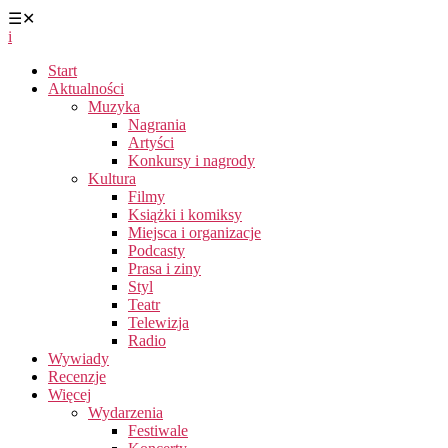
☰
✕
i
Start
Aktualności
Muzyka
Nagrania
Artyści
Konkursy i nagrody
Kultura
Filmy
Książki i komiksy
Miejsca i organizacje
Podcasty
Prasa i ziny
Styl
Teatr
Telewizja
Radio
Wywiady
Recenzje
Więcej
Wydarzenia
Festiwale