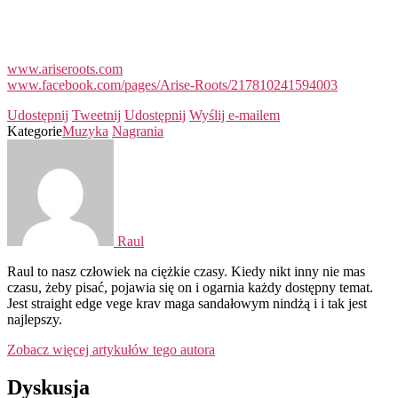
www.ariseroots.com
www.facebook.com/pages/Arise-Roots/217810241594003
Udostępnij
Tweetnij
Udostępnij
Wyślij e-mailem
Kategorie
Muzyka
Nagrania
Raul
Raul to nasz człowiek na ciężkie czasy. Kiedy nikt inny nie mas
czasu, żeby pisać, pojawia się on i ogarnia każdy dostępny temat.
Jest straight edge vege krav maga sandałowym nindżą i i tak jest
najlepszy.
Zobacz więcej artykułów tego autora
Dyskusja