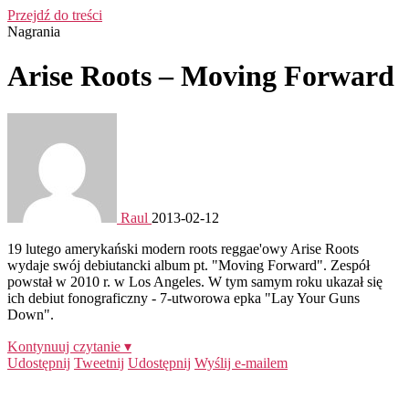
Przejdź do treści
Nagrania
Arise Roots – Moving Forward
Raul
2013-02-12
19 lutego amerykański modern roots reggae'owy Arise Roots
wydaje swój debiutancki album pt. "Moving Forward". Zespół
powstał w 2010 r. w Los Angeles. W tym samym roku ukazał się
ich debiut fonograficzny - 7-utworowa epka "Lay Your Guns
Down".
Kontynuuj czytanie ▾
Udostępnij
Tweetnij
Udostępnij
Wyślij e-mailem